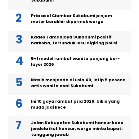
Sukabumi
Pria asal Ciambar Sukabumi pinjam
motor berakhir dipermak warga
Kades Tamanjaya Sukabumi positif
narkoba, tertunduk lesu digiring polisi
5+1 model rambut wanita panjang ber-
layer 2026
Masih menjanda di usia 40, intip 5 pesona
artis wanita asal Sukabumi
Ini 10 gaya rambut pria 2026, bikin yang
muda jadi kece
Jalan Kabupaten Sukabumi hancur kaca
jendela ikut hancur, warga minta bupati
tanggung jawab