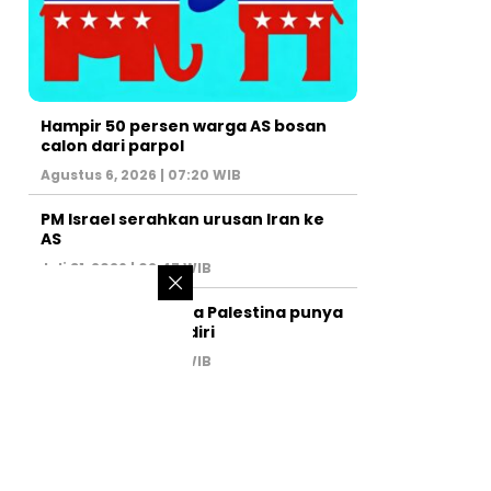
Hampir 50 persen warga AS bosan
calon dari parpol
Agustus 6, 2026 | 07:20 WIB
PM Israel serahkan urusan Iran ke
AS
Juli 31, 2026 | 02:47 WIB
Israel larang warga Palestina punya
kamar mandi sendiri
Juli 22, 2026 | 14:50 WIB