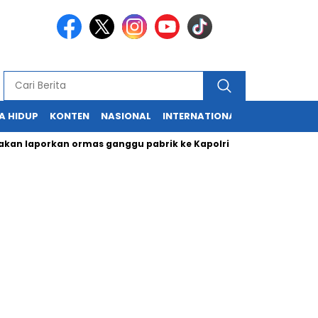
A HIDUP
KONTEN
NASIONAL
INTERNATIONAL
POLITIK
HU
aporkan ormas ganggu pabrik ke Kapolri
Cabup dan Cawali Su