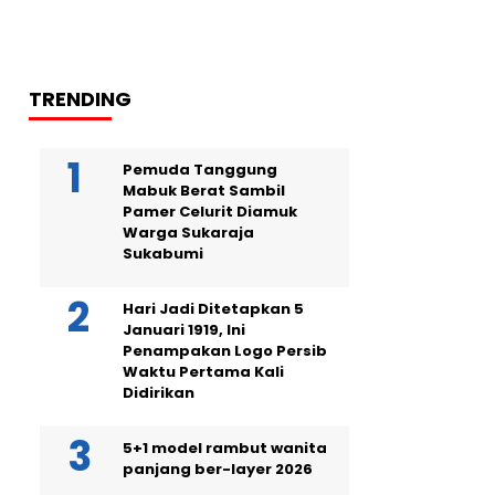
TRENDING
Pemuda Tanggung
Mabuk Berat Sambil
Pamer Celurit Diamuk
Warga Sukaraja
Sukabumi
Hari Jadi Ditetapkan 5
Januari 1919, Ini
Penampakan Logo Persib
Waktu Pertama Kali
Didirikan
5+1 model rambut wanita
panjang ber-layer 2026