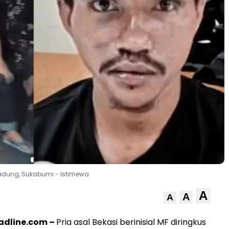
rgadung, Sukabumi - Istimewa
A
A
A
dline.com –
Pria asal Bekasi berinisial MF diringkus