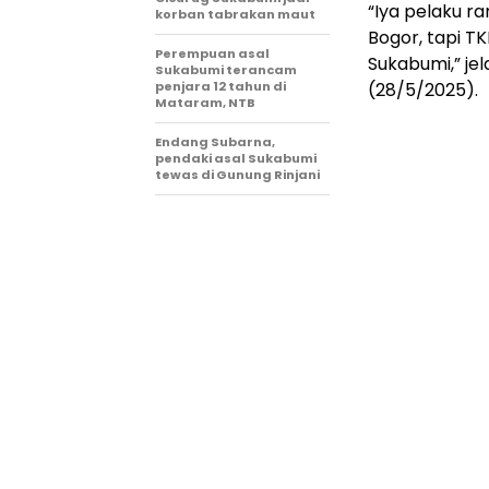
“Iya pelaku r
korban tabrakan maut
Bogor, tapi T
Perempuan asal
Sukabumi,” je
Sukabumi terancam
penjara 12 tahun di
(28/5/2025).
Mataram, NTB
Endang Subarna,
pendaki asal Sukabumi
tewas di Gunung Rinjani