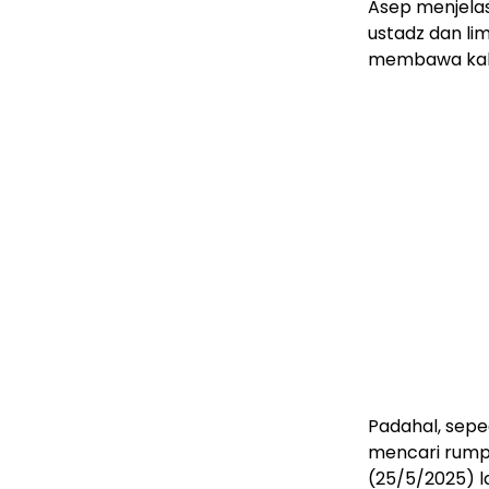
Asep menjelas
ustadz dan li
membawa kabu
Padahal, sepe
mencari rumpu
(25/5/2025) la