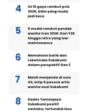
Ini 10 gaya rambut pria
2026, bikin yang muda
jadi kece
5 model rambut pendek
wanita tren 2026: Dari Y2K
hingga retro yang low-
maintenance
Memahami batik dan
Lokatmala Sukabumi
dalam perspektif Gen Z
Masih menjanda di usia
40, intip 5 pesona artis
wanita asal Sukabumi
Kades Tamanjaya
Sukabumi positif
narkoba, tertunduk lesu