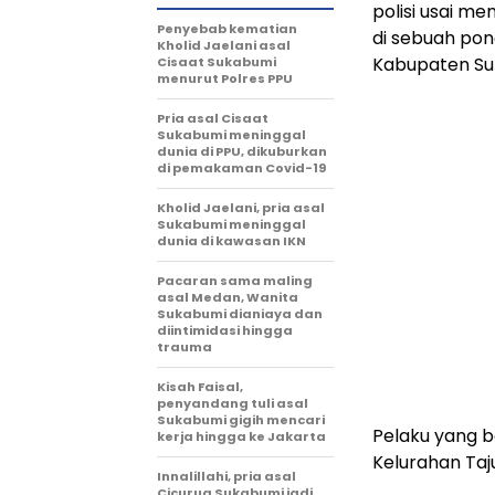
polisi usai m
Penyebab kematian
di sebuah po
Kholid Jaelani asal
Kabupaten Su
Cisaat Sukabumi
menurut Polres PPU
Pria asal Cisaat
Sukabumi meninggal
dunia di PPU, dikuburkan
di pemakaman Covid-19
Kholid Jaelani, pria asal
Sukabumi meninggal
dunia di kawasan IKN
Pacaran sama maling
asal Medan, Wanita
Sukabumi dianiaya dan
diintimidasi hingga
trauma
Kisah Faisal,
penyandang tuli asal
Sukabumi gigih mencari
Pelaku yang b
kerja hingga ke Jakarta
Kelurahan Taj
Innalillahi, pria asal
Cicurug Sukabumi jadi