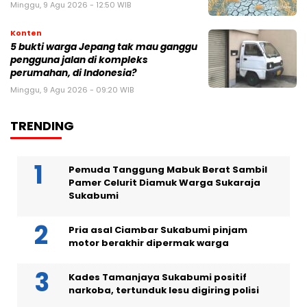
Minggu, 9 Agu 2026 - 12:50 WIB
Konten
5 bukti warga Jepang tak mau ganggu
pengguna jalan di kompleks
perumahan, di Indonesia?
Minggu, 9 Agu 2026 - 09:20 WIB
TRENDING
Pemuda Tanggung Mabuk Berat Sambil
Pamer Celurit Diamuk Warga Sukaraja
Sukabumi
Pria asal Ciambar Sukabumi pinjam
motor berakhir dipermak warga
Kades Tamanjaya Sukabumi positif
narkoba, tertunduk lesu digiring polisi