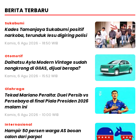
BERITA TERBARU
Sukabumi
Kades Tamanjaya Sukabumi positif
narkoba, terunduk lesu digiring polisi
Kamis, 6 Agu 2026 - 18:50 WIB
Otomotif
Daihatsu Ayla Modern Vintage sudah
nongkrong di GIIAS, dijual berapa?
Kamis, 6 Agu 2026 - 15:52 WIB
Olahraga
Tekad Mariano Peralta: Duel Persib vs
Persebaya di final Piala Presiden 2026
malam ini
Kamis, 6 Agu 2026 - 10:00 WIB
Internasional
Hampir 50 persen warga AS bosan
calon dari parpol