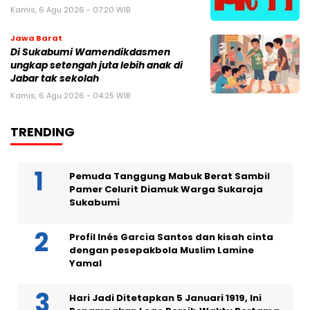
Kamis, 6 Agu 2026 - 07:20 WIB
Jawa Barat
Di Sukabumi Wamendikdasmen
ungkap setengah juta lebih anak di
Jabar tak sekolah
Kamis, 6 Agu 2026 - 04:25 WIB
TRENDING
Pemuda Tanggung Mabuk Berat Sambil
Pamer Celurit Diamuk Warga Sukaraja
Sukabumi
Profil Inés Garcia Santos dan kisah cinta
dengan pesepakbola Muslim Lamine
Yamal
Hari Jadi Ditetapkan 5 Januari 1919, Ini