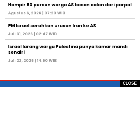
Hampir 50 persen warga AS bosan calon dari parpol
Agustus 6, 2026 | 07:20 WIB
PM Israel serahkan urusan Iran ke AS
Juli 31, 2026 | 02:47 WIB
Israel larang warga Palestina punya kamar mandi
sendiri
Juli 22, 2026 | 14:50 WIB
CLOSE
PT Global Vision Multimedia
Alamat Redaksi: Griya Benda Asri Blok CE12,
Jl. Sakura IV, RT 02/12, Desa Benda
Kecamatan Cicurug, Kabupaten Sukabumi, 43359,
Jawa Barat, Indonesia
Hotline: +62 811-1011-9123
Telp. 0266-743 1518