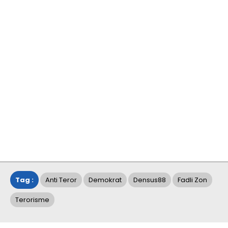
Tag :
Anti Teror
Demokrat
Densus88
Fadli Zon
Terorisme