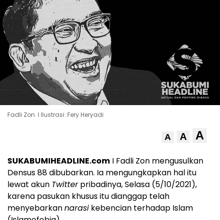
Fadli Zon. l Ilustrasi: Fery Heryadi
A
A
A
SUKABUMIHEADLINE.com
I Fadli Zon mengusulkan
Densus 88 dibubarkan. Ia mengungkapkan hal itu
lewat akun
Twitter
pribadinya, Selasa (5/10/2021),
karena pasukan khusus itu dianggap telah
menyebarkan
narasi
kebencian terhadap Islam
(Islamofobia).