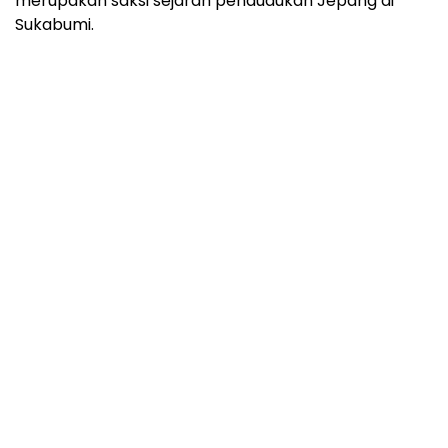
merupakan saksi sejarah pendudukan Jepang di
Sukabumi.