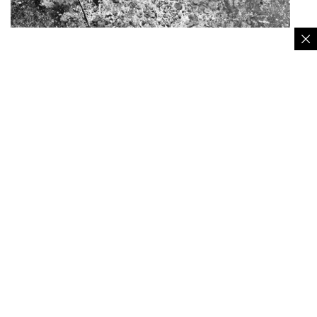
Lubang intai Situs Bunker Waluran Sukabumi – Kusmawantara
Namun, bangunan Pos Pengintai yang digunakan
tentara Jepang pada Perang Dunia 2, sekira 1942-
1945 tersebut, memiliki ruangan rahasia dengan
kedalaman 3 meter.