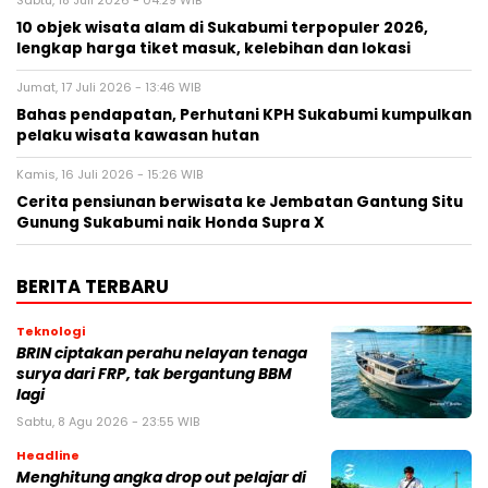
Sabtu, 18 Juli 2026 - 04:29 WIB
10 objek wisata alam di Sukabumi terpopuler 2026,
lengkap harga tiket masuk, kelebihan dan lokasi
Jumat, 17 Juli 2026 - 13:46 WIB
Bahas pendapatan, Perhutani KPH Sukabumi kumpulkan
pelaku wisata kawasan hutan
Kamis, 16 Juli 2026 - 15:26 WIB
Cerita pensiunan berwisata ke Jembatan Gantung Situ
Gunung Sukabumi naik Honda Supra X
BERITA TERBARU
Teknologi
BRIN ciptakan perahu nelayan tenaga
surya dari FRP, tak bergantung BBM
lagi
Sabtu, 8 Agu 2026 - 23:55 WIB
Headline
Menghitung angka drop out pelajar di