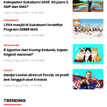
Kabupaten Sukabumi 2026: SD juara 3,
SMP dan SMA?
Sabtu, 8 Agu 2026 - 22:16 WIB
Sukabumi
1.654 masjid di Sukabumi terdaftar
Program GEBER MAS
Sabtu, 8 Agu 2026 - 20:43 WIB
Khazanah
8 Agustus Hari Kucing Sedunia, kapan
tingkat nasional?
Sabtu, 8 Agu 2026 - 20:05 WIB
Sosok
Danijel Lončar direkrut Persib, ini profil
bek tangguh asal Kroasia
Sabtu, 8 Agu 2026 - 17:41 WIB
TRENDING