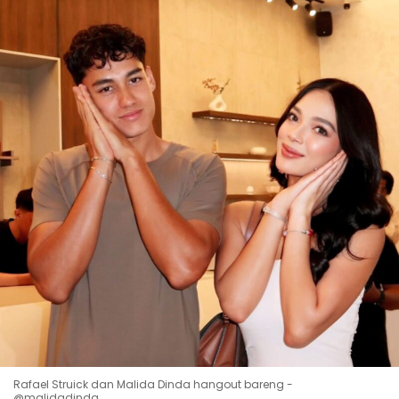
Rafael Struick dan Malida Dinda hangout bareng -
@malidadinda_