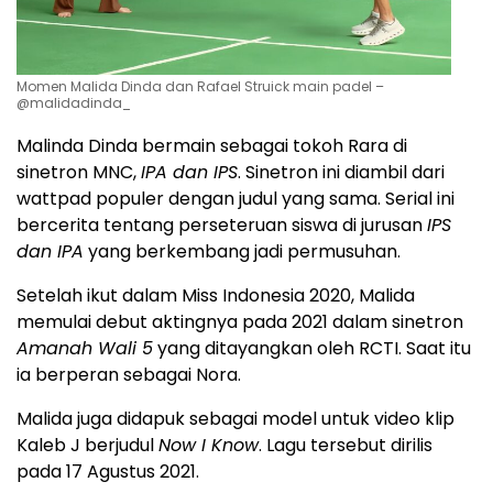
Momen Malida Dinda dan Rafael Struick main padel –
@malidadinda_
Malinda Dinda bermain sebagai tokoh Rara di
sinetron MNC,
IPA dan IPS
. Sinetron ini diambil dari
wattpad populer dengan judul yang sama. Serial ini
bercerita tentang perseteruan siswa di jurusan
IPS
dan IPA
yang berkembang jadi permusuhan.
Setelah ikut dalam Miss Indonesia 2020, Malida
memulai debut aktingnya pada 2021 dalam sinetron
Amanah Wali 5
yang ditayangkan oleh RCTI. Saat itu
ia berperan sebagai Nora.
Malida juga didapuk sebagai model untuk video klip
Kaleb J berjudul
Now I Know
. Lagu tersebut dirilis
pada 17 Agustus 2021.