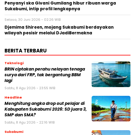
Penyanyi ska Givani Gumilang hibur ribuan warga
Sukabumi, intip profil lengkapnya
Selasa, 30 Juni 2026 - 02:26 WIB
Djemima Shireen, mojang Sukabumi berdayakan
wilayah pesisir melalui DJadiBermakna
BERITA TERBARU
Teknologi
BRIN ciptakan perahu nelayan tenaga
surya dari FRP, tak bergantung BBM
lagi
Sabtu, 8 Agu 2026 - 23:55 WIB
Headline
Menghitung angka drop out pelajar di
Kabupaten Sukabumi 2026: SD juara 3,
SMP dan SMA?
Sabtu, 8 Agu 2026 - 22:16 WIB
Sukabumi