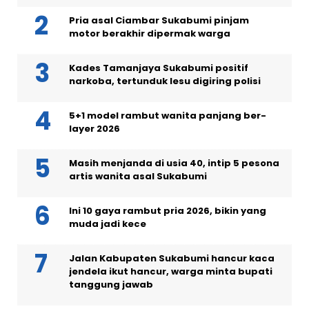
Pria asal Ciambar Sukabumi pinjam
motor berakhir dipermak warga
Kades Tamanjaya Sukabumi positif
narkoba, tertunduk lesu digiring polisi
5+1 model rambut wanita panjang ber-
layer 2026
Masih menjanda di usia 40, intip 5 pesona
artis wanita asal Sukabumi
Ini 10 gaya rambut pria 2026, bikin yang
muda jadi kece
Jalan Kabupaten Sukabumi hancur kaca
jendela ikut hancur, warga minta bupati
tanggung jawab