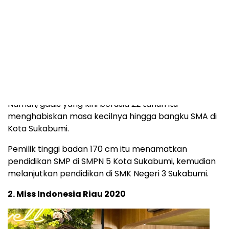
Gaya makeup Malida Dinda Utami – @malidadinda_
Malida Dinda Utami memiliki ayah yang berasal dari
Sukabumi, Jawa Barat. Sedangkan ibunya berasal
dari Pekanbaru, Riau.
Melinda sendiri lahir di Medan pada 5 Maret 2001.
Namun, gadis yang kini berusia 22 tahun itu
menghabiskan masa kecilnya hingga bangku SMA di
Kota Sukabumi.
Pemilik tinggi badan 170 cm itu menamatkan
pendidikan SMP di SMPN 5 Kota Sukabumi, kemudian
melanjutkan pendidikan di SMK Negeri 3 Sukabumi.
2. Miss Indonesia Riau 2020