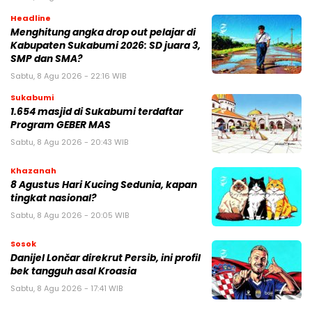
Headline
Menghitung angka drop out pelajar di
Kabupaten Sukabumi 2026: SD juara 3,
SMP dan SMA?
Sabtu, 8 Agu 2026 - 22:16 WIB
Sukabumi
1.654 masjid di Sukabumi terdaftar
Program GEBER MAS
Sabtu, 8 Agu 2026 - 20:43 WIB
Khazanah
8 Agustus Hari Kucing Sedunia, kapan
tingkat nasional?
Sabtu, 8 Agu 2026 - 20:05 WIB
Sosok
Danijel Lončar direkrut Persib, ini profil
bek tangguh asal Kroasia
Sabtu, 8 Agu 2026 - 17:41 WIB