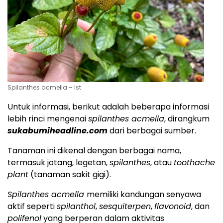
Spilanthes acmella – Ist
Untuk informasi, berikut adalah beberapa informasi
lebih rinci mengenai
spilanthes acmella
, dirangkum
sukabumiheadline.com
dari berbagai sumber.
Tanaman ini dikenal dengan berbagai nama,
termasuk jotang, legetan,
spilanthes
, atau
toothache
plant
(tanaman sakit gigi).
Spilanthes acmella
memiliki kandungan senyawa
aktif seperti
spilanthol
,
sesquiterpen
,
flavonoid
, dan
polifenol
yang berperan dalam aktivitas