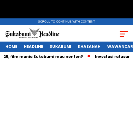
SCROLL TO CONTINUE WITH CONTENT
HOME
HEADLINE
SUKABUMI
KHAZANAH
WAWANCAR
, film mania Sukabumi mau nonton?
Investasi ratusan trili