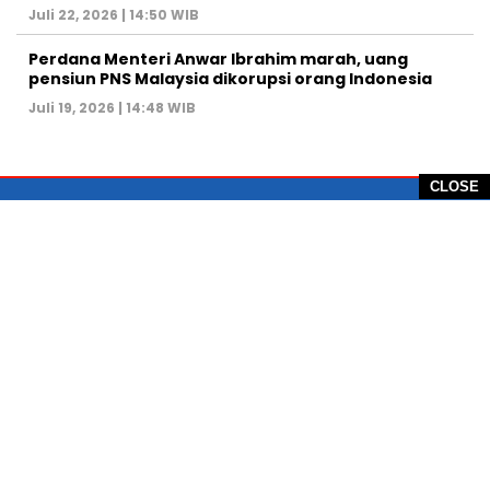
Juli 22, 2026 | 14:50 WIB
Perdana Menteri Anwar Ibrahim marah, uang
pensiun PNS Malaysia dikorupsi orang Indonesia
Juli 19, 2026 | 14:48 WIB
CLOSE
PT Global Vision Multimedia
Alamat Redaksi: Griya Benda Asri Blok CE12,
Jl. Sakura IV, RT 02/12, Desa Benda
Kecamatan Cicurug, Kabupaten Sukabumi, 43359,
Jawa Barat, Indonesia
Hotline: +62 811-1011-9123
Telp. 0266-743 1518
e-Mail:
sukabumiheadlines@gmail.com