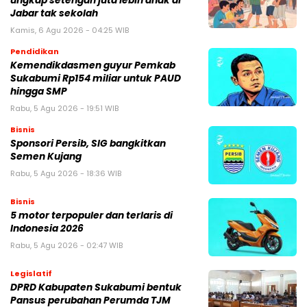
ungkap setengah juta lebih anak di
Jabar tak sekolah
Kamis, 6 Agu 2026 - 04:25 WIB
Pendidikan
Kemendikdasmen guyur Pemkab
Sukabumi Rp154 miliar untuk PAUD
hingga SMP
Rabu, 5 Agu 2026 - 19:51 WIB
Bisnis
Sponsori Persib, SIG bangkitkan
Semen Kujang
Rabu, 5 Agu 2026 - 18:36 WIB
Bisnis
5 motor terpopuler dan terlaris di
Indonesia 2026
Rabu, 5 Agu 2026 - 02:47 WIB
Legislatif
DPRD Kabupaten Sukabumi bentuk
Pansus perubahan Perumda TJM