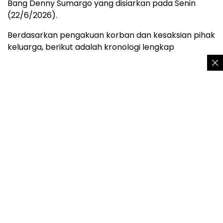
Bang Denny Sumargo yang disiarkan pada Senin
(22/6/2026).
Berdasarkan pengakuan korban dan kesaksian pihak
keluarga, berikut adalah kronologi lengkap
perjalanan manipulasi, isolasi, hingga aksi
penganiayaan sadis yang menimpa Yuvita.
Kronologi perkenalan Taufik Hidayat dan Yuvita
Tri Rezeki