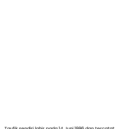
Taufik sendiri lahir pada 14 Juni 1996 dan tercatat