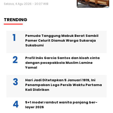
Selasa, 4 Agu 2026 - 20:07 WIB
TRENDING
Pemuda Tanggung Mabuk Berat Sambil
Pamer Celurit Diamuk Warga Sukaraja
Sukabumi
Profil Inés Garcia Santos dan kisah cinta
dengan pesepakbola Muslim Lamine
Yamal
Hari Jadi Ditetapkan 5 Januari 1919, Ini
Penampakan Logo Persib Waktu Pertama
Kali Didirikan
5+1 model rambut wanita panjang ber-
layer 2026