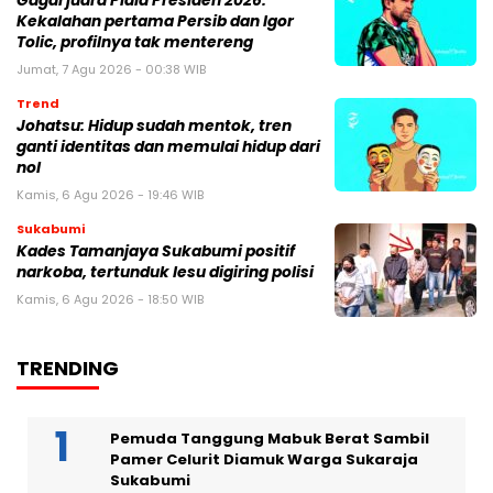
Gagal juara Piala Presiden 2026:
Kekalahan pertama Persib dan Igor
Tolic, profilnya tak mentereng
Jumat, 7 Agu 2026 - 00:38 WIB
Trend
Johatsu: Hidup sudah mentok, tren
ganti identitas dan memulai hidup dari
nol
Kamis, 6 Agu 2026 - 19:46 WIB
Sukabumi
Kades Tamanjaya Sukabumi positif
narkoba, tertunduk lesu digiring polisi
Kamis, 6 Agu 2026 - 18:50 WIB
TRENDING
Pemuda Tanggung Mabuk Berat Sambil
Pamer Celurit Diamuk Warga Sukaraja
Sukabumi