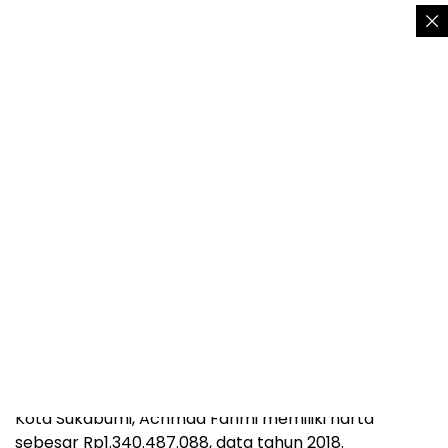
Diketahui, ketika pertama kali dilantik menjadi Wali
Kota Sukabumi, Achmad Fahmi memiliki harta
sebesar Rp1.340.487.088, data tahun 2018.