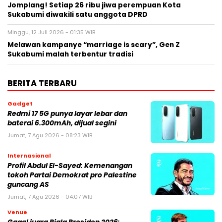
Jomplang! Setiap 26 ribu jiwa perempuan Kota
Sukabumi diwakili satu anggota DPRD
Minggu, 12 Juli 2026 - 01:35 WIB
Melawan kampanye “marriage is scary”, Gen Z
Sukabumi malah terbentur tradisi
BERITA TERBARU
Gadget
Redmi 17 5G punya layar lebar dan
baterai 6.300mAh, dijual segini
Jumat, 7 Agu 2026 - 08:23 WIB
Internasional
Profil Abdul El-Sayed: Kemenangan
tokoh Partai Demokrat pro Palestine
guncang AS
Jumat, 7 Agu 2026 - 04:07 WIB
Venue