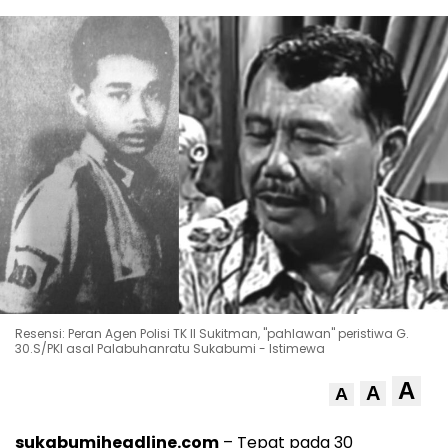
Resensi: Peran Agen Polisi TK II Sukitman, "pahlawan" peristiwa G.
30.S/PKI asal Palabuhanratu Sukabumi - Istimewa
A
A
A
sukabumiheadline.com
– Tepat pada 30