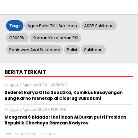
Tag :
Agen Polisi TK II Sukitman
AKBP Sukitman
G30SPKI
Korban Kekejaman PKI
Pahlawan Asal Sukabumi
Polisi
Sukitman
BERITA TERKAIT
Minggu, 2 Agustus 2026 - 23:55 WIB
Sederet karya Otto Suastika, Komikus kesayangan
Bung Karno menetap di Cicurug Sukabumi
Minggu, 2 Agustus 2026 - 19:10 WIB
Mengenal 6 bidadari hafidzah AlQuran putri Presiden
Republik Chechnya Ramzan Kadyrov
Rabu, 29 Juli 2026 - 15:12 WIB