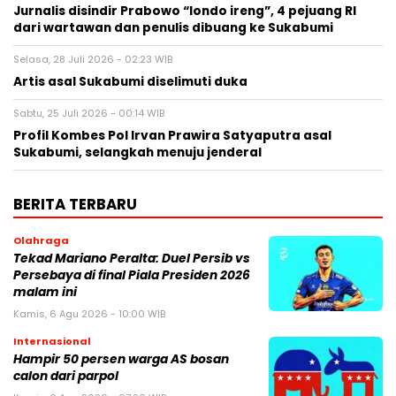
Jurnalis disindir Prabowo “londo ireng”, 4 pejuang RI
dari wartawan dan penulis dibuang ke Sukabumi
Selasa, 28 Juli 2026 - 02:23 WIB
Artis asal Sukabumi diselimuti duka
Sabtu, 25 Juli 2026 - 00:14 WIB
Profil Kombes Pol Irvan Prawira Satyaputra asal
Sukabumi, selangkah menuju jenderal
BERITA TERBARU
Olahraga
Tekad Mariano Peralta: Duel Persib vs
Persebaya di final Piala Presiden 2026
malam ini
Kamis, 6 Agu 2026 - 10:00 WIB
Internasional
Hampir 50 persen warga AS bosan
calon dari parpol