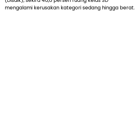
(Disdik), sekira 46,6 persen ruang kelas SD
mengalami kerusakan kategori sedang hingga berat.