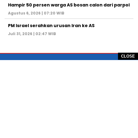
Hampir 50 persen warga AS bosan calon dari parpol
Agustus 6, 2026 | 07:20 WIB
PM Israel serahkan urusan Iran ke AS
Juli 31, 2026 | 02:47 WIB
CLOSE
PT Global Vision Multimedia
Alamat Redaksi: Griya Benda Asri Blok CE12,
Jl. Sakura IV, RT 02/12, Desa Benda
Kecamatan Cicurug, Kabupaten Sukabumi, 43359,
Jawa Barat, Indonesia
Hotline: +62 811-1011-9123
Telp. 0266-743 1518
e-Mail:
sukabumiheadlines@gmail.com