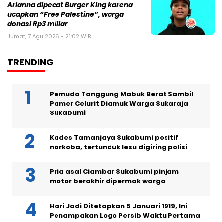
Arianna dipecat Burger King karena
ucapkan “Free Palestine”, warga
donasi Rp3 miliar
Jumat, 7 Agu 2026 - 21:02 WIB
TRENDING
Pemuda Tanggung Mabuk Berat Sambil
Pamer Celurit Diamuk Warga Sukaraja
Sukabumi
Kades Tamanjaya Sukabumi positif
narkoba, tertunduk lesu digiring polisi
Pria asal Ciambar Sukabumi pinjam
motor berakhir dipermak warga
Hari Jadi Ditetapkan 5 Januari 1919, Ini
Penampakan Logo Persib Waktu Pertama