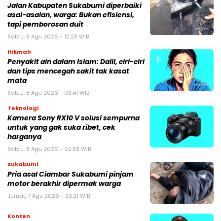
Jalan Kabupaten Sukabumi diperbaiki
asal-asalan, warga: Bukan efisiensi,
tapi pemborosan duit
Sabtu, 8 Agu 2026 - 12:29 WIB
Hikmah
Penyakit ain dalam Islam: Dalil, ciri-ciri
dan tips mencegah sakit tak kasat
mata
Sabtu, 8 Agu 2026 - 03:41 WIB
Teknologi
Kamera Sony RX10 V solusi sempurna
untuk yang gak suka ribet, cek
harganya
Sabtu, 8 Agu 2026 - 02:58 WIB
Sukabumi
Pria asal Ciambar Sukabumi pinjam
motor berakhir dipermak warga
Jumat, 7 Agu 2026 - 23:21 WIB
Konten