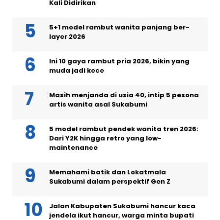
Kali Didirikan
5+1 model rambut wanita panjang ber-
layer 2026
Ini 10 gaya rambut pria 2026, bikin yang
muda jadi kece
Masih menjanda di usia 40, intip 5 pesona
artis wanita asal Sukabumi
5 model rambut pendek wanita tren 2026:
Dari Y2K hingga retro yang low-
maintenance
Memahami batik dan Lokatmala
Sukabumi dalam perspektif Gen Z
Jalan Kabupaten Sukabumi hancur kaca
jendela ikut hancur, warga minta bupati