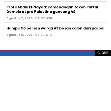
Profil Abdul El-Sayed: Kemenangan tokoh Partai
Demokrat pro Palestina guncang AS
Agustus 7, 2026 | 04:07 WIB
Hampir 50 persen warga AS bosan calon dari parpol
Agustus 6, 2026 | 07:20 WIB
CLOSE
PT Global Vision Multimedia
Alamat Redaksi: Griya Benda Asri Blok CE12,
Jl. Sakura IV, RT 02/12, Desa Benda
Kecamatan Cicurug, Kabupaten Sukabumi, 43359,
Jawa Barat, Indonesia
Hotline: +62 811-1011-9123
Telp. 0266-743 1518
e-Mail:
sukabumiheadlines@gmail.com