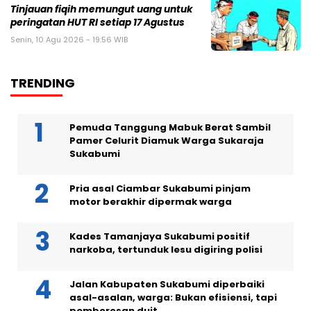
Tinjauan fiqih memungut uang untuk
peringatan HUT RI setiap 17 Agustus
Senin, 10 Agu 2026 - 19:56 WIB
TRENDING
Pemuda Tanggung Mabuk Berat Sambil
Pamer Celurit Diamuk Warga Sukaraja
Sukabumi
Pria asal Ciambar Sukabumi pinjam
motor berakhir dipermak warga
Kades Tamanjaya Sukabumi positif
narkoba, tertunduk lesu digiring polisi
Jalan Kabupaten Sukabumi diperbaiki
asal-asalan, warga: Bukan efisiensi, tapi
pemborosan duit