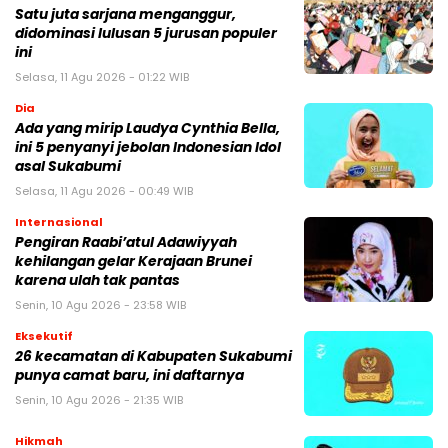
Satu juta sarjana menganggur,
didominasi lulusan 5 jurusan populer
ini
Selasa, 11 Agu 2026 - 01:22 WIB
Dia
Ada yang mirip Laudya Cynthia Bella,
ini 5 penyanyi jebolan Indonesian Idol
asal Sukabumi
Selasa, 11 Agu 2026 - 00:49 WIB
Internasional
Pengiran Raabi’atul Adawiyyah
kehilangan gelar Kerajaan Brunei
karena ulah tak pantas
Senin, 10 Agu 2026 - 23:58 WIB
Eksekutif
26 kecamatan di Kabupaten Sukabumi
punya camat baru, ini daftarnya
Senin, 10 Agu 2026 - 21:35 WIB
Hikmah