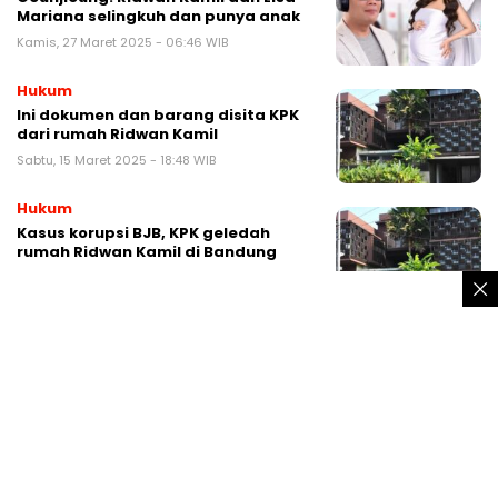
Mariana selingkuh dan punya anak
Kamis, 27 Maret 2025 - 06:46 WIB
Hukum
Ini dokumen dan barang disita KPK
dari rumah Ridwan Kamil
Sabtu, 15 Maret 2025 - 18:48 WIB
Hukum
Kasus korupsi BJB, KPK geledah
rumah Ridwan Kamil di Bandung
Selasa, 11 Maret 2025 - 03:32 WIB
Politik
Survei: Ridwan Kamil bakal jadi
orang Sunda kedua jadi Gubernur
Jakarta?
Minggu, 29 September 2024 - 00:01 WIB
Politik
Kampanye Pilkada Jakarta di Tanah