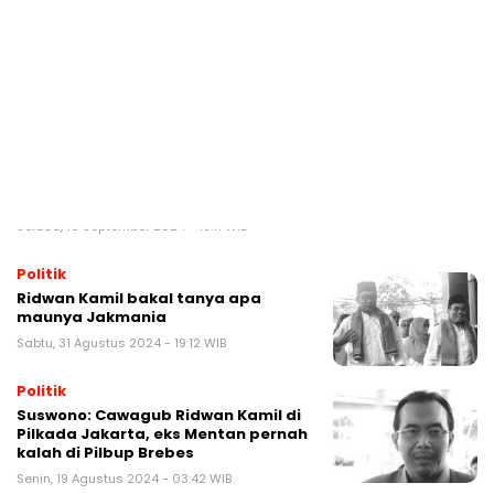
Abang, kok Ridwan Kamil bawa
nama Sukabumi di depan warga
Betawi
Senin, 16 September 2024 - 19:50 WIB
Politik
Profil Ahmad Sahroni, artis film yang
pernah bela wanita Sukabumi
mundur dari Ketua Timses RK-
Suswono
Selasa, 10 September 2024 - 18:11 WIB
Politik
Ridwan Kamil bakal tanya apa
maunya Jakmania
Sabtu, 31 Agustus 2024 - 19:12 WIB
Politik
Suswono: Cawagub Ridwan Kamil di
Pilkada Jakarta, eks Mentan pernah
kalah di Pilbup Brebes
Senin, 19 Agustus 2024 - 03:42 WIB