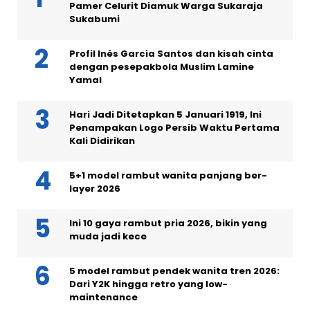
Pamer Celurit Diamuk Warga Sukaraja
Sukabumi
Profil Inés Garcia Santos dan kisah cinta
dengan pesepakbola Muslim Lamine
Yamal
Hari Jadi Ditetapkan 5 Januari 1919, Ini
Penampakan Logo Persib Waktu Pertama
Kali Didirikan
5+1 model rambut wanita panjang ber-
layer 2026
Ini 10 gaya rambut pria 2026, bikin yang
muda jadi kece
5 model rambut pendek wanita tren 2026:
Dari Y2K hingga retro yang low-
maintenance