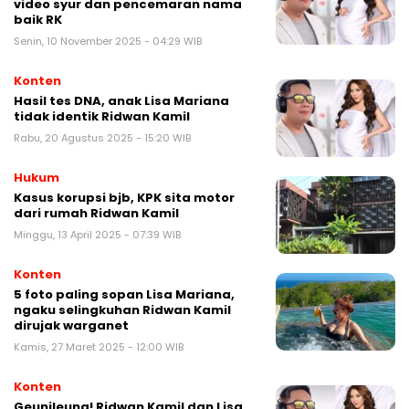
video syur dan pencemaran nama
baik RK
Senin, 10 November 2025 - 04:29 WIB
Konten
Hasil tes DNA, anak Lisa Mariana
tidak identik Ridwan Kamil
Rabu, 20 Agustus 2025 - 15:20 WIB
Hukum
Kasus korupsi bjb, KPK sita motor
dari rumah Ridwan Kamil
Minggu, 13 April 2025 - 07:39 WIB
Konten
5 foto paling sopan Lisa Mariana,
ngaku selingkuhan Ridwan Kamil
dirujak warganet
Kamis, 27 Maret 2025 - 12:00 WIB
Konten
Geunjleung! Ridwan Kamil dan Lisa