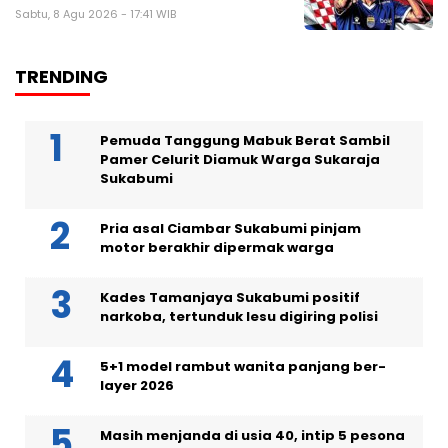
Sabtu, 8 Agu 2026 - 17:41 WIB
TRENDING
Pemuda Tanggung Mabuk Berat Sambil
Pamer Celurit Diamuk Warga Sukaraja
Sukabumi
Pria asal Ciambar Sukabumi pinjam
motor berakhir dipermak warga
Kades Tamanjaya Sukabumi positif
narkoba, tertunduk lesu digiring polisi
5+1 model rambut wanita panjang ber-
layer 2026
Masih menjanda di usia 40, intip 5 pesona