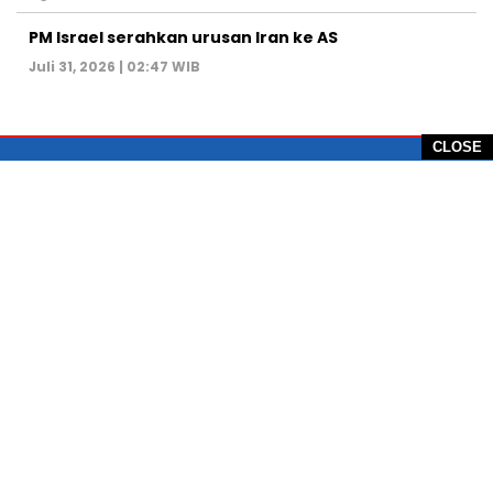
PM Israel serahkan urusan Iran ke AS
Juli 31, 2026 | 02:47 WIB
CLOSE
PT Global Vision Multimedia
Alamat Redaksi: Griya Benda Asri Blok CE12,
Jl. Sakura IV, RT 02/12, Desa Benda
Kecamatan Cicurug, Kabupaten Sukabumi, 43359,
Jawa Barat, Indonesia
Hotline: +62 811-1011-9123
Telp. 0266-743 1518
e-Mail:
sukabumiheadlines@gmail.com
PEDOMAN PEMBERITAAN MEDIA SIBER
KONTAK