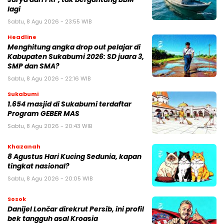
lagi
Sabtu, 8 Agu 2026 - 23:55 WIB
Headline
Menghitung angka drop out pelajar di
Kabupaten Sukabumi 2026: SD juara 3,
SMP dan SMA?
Sabtu, 8 Agu 2026 - 22:16 WIB
Sukabumi
1.654 masjid di Sukabumi terdaftar
Program GEBER MAS
Sabtu, 8 Agu 2026 - 20:43 WIB
Khazanah
8 Agustus Hari Kucing Sedunia, kapan
tingkat nasional?
Sabtu, 8 Agu 2026 - 20:05 WIB
Sosok
Danijel Lončar direkrut Persib, ini profil
bek tangguh asal Kroasia