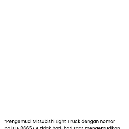
“Pengemudi Mitsubishi Light Truck dengan nomor
polisi F 8665 QL tidak hati-hati saat mengemudikan