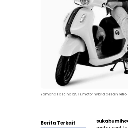
Yamaha Fascino 125 Fi, motor hybrid desain retr
sukabumihe
Berita Terkait
motor asal Je