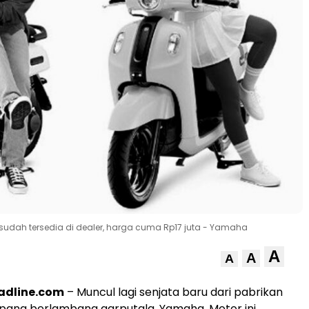
o sudah tersedia di dealer, harga cuma Rp17 juta - Yamaha
A
A
A
adline.com
– Muncul lagi senjata baru dari pabrikan
pang berlambang garputala, Yamaha. Motor ini