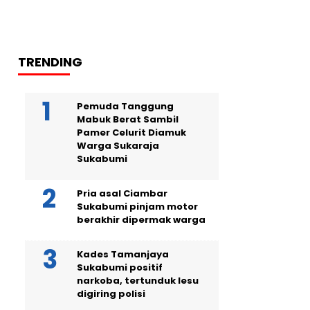
TRENDING
Pemuda Tanggung
Mabuk Berat Sambil
Pamer Celurit Diamuk
Warga Sukaraja
Sukabumi
Pria asal Ciambar
Sukabumi pinjam motor
berakhir dipermak warga
Kades Tamanjaya
Sukabumi positif
narkoba, tertunduk lesu
digiring polisi