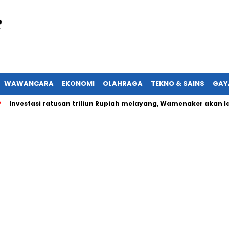
WAWANCARA
EKONOMI
OLAHRAGA
TEKNO & SAINS
GAY
estasi ratusan triliun Rupiah melayang, Wamenaker akan lapork