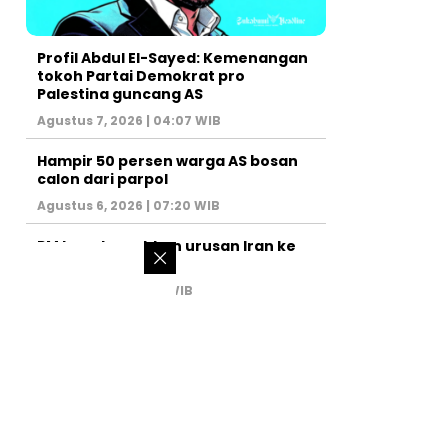
Profil Abdul El-Sayed: Kemenangan
tokoh Partai Demokrat pro
Palestina guncang AS
Agustus 7, 2026 | 04:07 WIB
Hampir 50 persen warga AS bosan
calon dari parpol
Agustus 6, 2026 | 07:20 WIB
PM Israel serahkan urusan Iran ke
AS
Juli 31, 2026 | 02:47 WIB