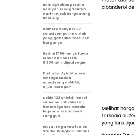
BRIN ciptakan perahu
dibanderol de
nelayan tenaga surya
dari FRP, tak bergantung
BBM lagi
Kamera Sony RX10 V
solusi sempurna untuk
yang gak suka ribet, cek
harganya
Redmi 17 5G punya layar
lebar dan baterai
6.300mAh, dijual segini
Daihatsu Ayla Modern
Vintage sudah
nongkrong di GIIAS,
dijual berapa?
Nokia 123 Shield: Ponsel
super murah dibekali
baterai gahar, desain
Melihat harg
legendaris dan bodi
tersedia di
de
tangguh
yang laris dij
Isuzu Traga Putri Salon
Studio: Pangkas rambut
Yamaha Fascin