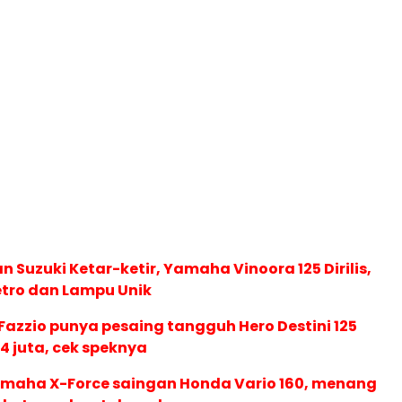
 Suzuki Ketar-ketir, Yamaha Vinoora 125 Dirilis,
etro dan Lampu Unik
azzio punya pesaing tangguh Hero Destini 125
14 juta, cek speknya
maha X-Force saingan Honda Vario 160, menang