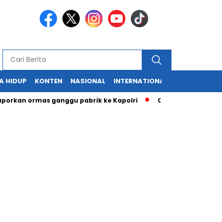
A HIDUP
KONTEN
NASIONAL
INTERNATIONAL
POLITIK
HU
an ormas ganggu pabrik ke Kapolri
Cabup dan Cawali Sukabum