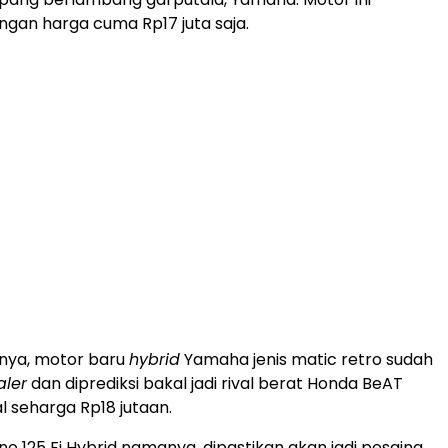
ngan harga cuma Rp17 juta saja.
anya, motor baru
hybrid
Yamaha jenis matic retro sudah
aler
dan diprediksi bakal jadi rival berat Honda BeAT
ual seharga Rp18 jutaan.
o 125 Fi Hybrid namanya, dipastikan akan jadi pesaing