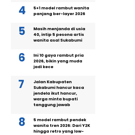
5+1 model rambut wanita
panjang ber-layer 2026
Masih menjanda di usia
40, intip 5 pesona artis
wanita asal Sukabumi
Ini 10 gaya rambut pria
2026, bikin yang muda
jadi kece
Jalan Kabupaten
Sukabumi hancur kaca
jendela ikut hancur,
warga minta bupati
tanggung jawab
5 model rambut pendek
wanita tren 2026: Dari Y2K
hingga retro yang low-