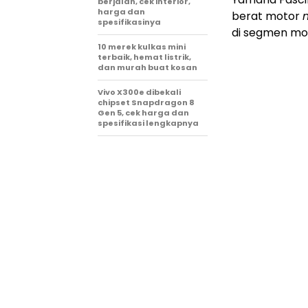
berjalan, cek interior,
harga dan
berat motor
m
spesifikasinya
di segmen m
10 merek kulkas mini
terbaik, hemat listrik,
dan murah buat kosan
Vivo X300e dibekali
chipset Snapdragon 8
Gen 5, cek harga dan
spesifikasi lengkapnya