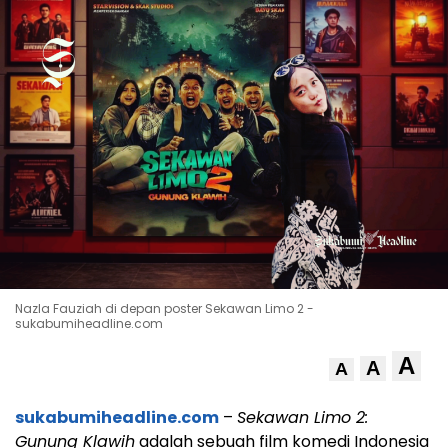
Nazla Fauziah di depan poster Sekawan Limo 2 -
sukabumiheadline.com
A
A
A
sukabumiheadline.com
–
Sekawan Limo 2:
Gunung Klawih
adalah sebuah film komedi Indonesia