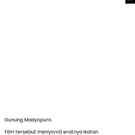
Kisah lima sahabat dalam Sekawan Limo berlanjut
lewat sekuel terbaru bertajuk
Sekawan Limo 2:
Gunung Klawih
. Film terbaru mengambil latar waktu
tiga tahun setelah pendakian penuh drama di
Gunung Madyopuro.
Film tersebut menyoroti eratnya ikatan