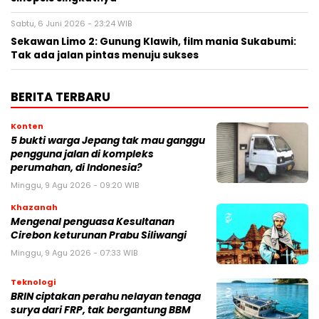
Sabtu, 6 Juni 2026 - 23:24 WIB
Sekawan Limo 2: Gunung Klawih, film mania Sukabumi:
Tak ada jalan pintas menuju sukses
BERITA TERBARU
Konten
5 bukti warga Jepang tak mau ganggu
pengguna jalan di kompleks
perumahan, di Indonesia?
Minggu, 9 Agu 2026 - 09:20 WIB
Khazanah
Mengenal penguasa Kesultanan
Cirebon keturunan Prabu Siliwangi
Minggu, 9 Agu 2026 - 07:33 WIB
Teknologi
BRIN ciptakan perahu nelayan tenaga
surya dari FRP, tak bergantung BBM