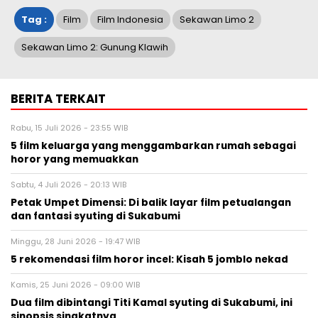
Tag :
Film
Film Indonesia
Sekawan Limo 2
Sekawan Limo 2: Gunung Klawih
BERITA TERKAIT
Rabu, 15 Juli 2026 - 23:55 WIB
5 film keluarga yang menggambarkan rumah sebagai
horor yang memuakkan
Sabtu, 4 Juli 2026 - 20:13 WIB
Petak Umpet Dimensi: Di balik layar film petualangan
dan fantasi syuting di Sukabumi
Minggu, 28 Juni 2026 - 19:47 WIB
5 rekomendasi film horor incel: Kisah 5 jomblo nekad
Kamis, 25 Juni 2026 - 09:00 WIB
Dua film dibintangi Titi Kamal syuting di Sukabumi, ini
sinopsis singkatnya