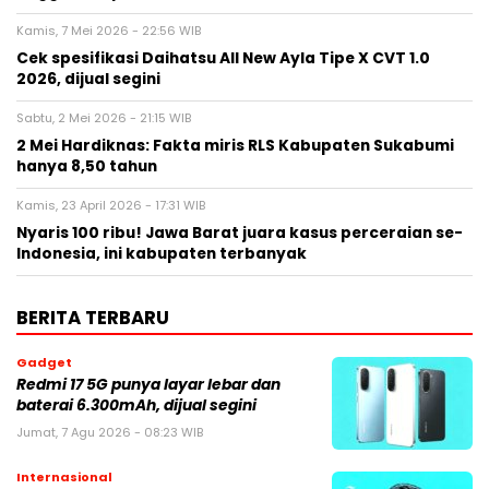
Kamis, 7 Mei 2026 - 22:56 WIB
Cek spesifikasi Daihatsu All New Ayla Tipe X CVT 1.0
2026, dijual segini
Sabtu, 2 Mei 2026 - 21:15 WIB
2 Mei Hardiknas: Fakta miris RLS Kabupaten Sukabumi
hanya 8,50 tahun
Kamis, 23 April 2026 - 17:31 WIB
Nyaris 100 ribu! Jawa Barat juara kasus perceraian se-
Indonesia, ini kabupaten terbanyak
BERITA TERBARU
Gadget
Redmi 17 5G punya layar lebar dan
baterai 6.300mAh, dijual segini
Jumat, 7 Agu 2026 - 08:23 WIB
Internasional