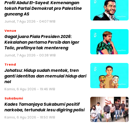
Profil Abdul El-Sayed: Kemenangan
tokoh Partai Demokrat pro Palestine
guncang AS
Jumat, 7 Agu 2026 - 04:07 WIB
Venue
Gagal juara Piala Presiden 2026:
Kekalahan pertama Persib dan Igor
Tolic, profilnya tak mentereng
Jumat, 7 Agu 2026 - 00:38 WIB
Trend
Johatsu: Hidup sudah mentok, tren
ganti identitas dan memulai hidup dari
nol
Kamis, 6 Agu 2026 - 19:46 WIB
Sukabumi
Kades Tamanjaya Sukabumi positif
narkoba, tertunduk lesu digiring polisi
Kamis, 6 Agu 2026 - 18:50 WIB