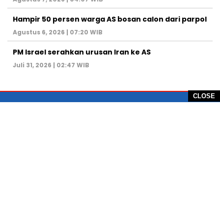
Hampir 50 persen warga AS bosan calon dari parpol
Agustus 6, 2026 | 07:20 WIB
PM Israel serahkan urusan Iran ke AS
Juli 31, 2026 | 02:47 WIB
CLOSE
PT Global Vision Multimedia
Alamat Redaksi: Griya Benda Asri Blok CE12,
Jl. Sakura IV, RT 02/12, Desa Benda
Kecamatan Cicurug, Kabupaten Sukabumi, 43359,
Jawa Barat, Indonesia
Hotline: +62 811-1011-9123
Telp. 0266-743 1518
e-Mail:
sukabumiheadlines@gmail.com