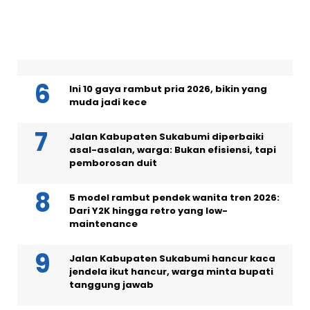
layer 2026
Masih menjanda di usia 40, intip 5 pesona
artis wanita asal Sukabumi
Ini 10 gaya rambut pria 2026, bikin yang
muda jadi kece
Jalan Kabupaten Sukabumi diperbaiki
asal-asalan, warga: Bukan efisiensi, tapi
pemborosan duit
5 model rambut pendek wanita tren 2026:
Dari Y2K hingga retro yang low-
maintenance
Jalan Kabupaten Sukabumi hancur kaca
jendela ikut hancur, warga minta bupati
tanggung jawab