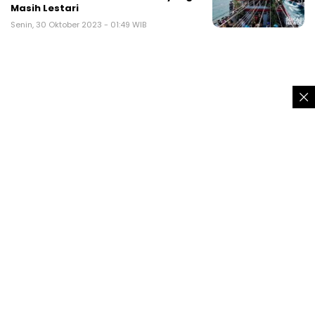
Masih Lestari
Senin, 30 Oktober 2023 - 01:49 WIB
TRENDING
Pemuda Tanggung Mabuk Berat Sambil
Pamer Celurit Diamuk Warga Sukaraja
Sukabumi
Pria asal Ciambar Sukabumi pinjam
motor berakhir dipermak warga
Kades Tamanjaya Sukabumi positif
narkoba, tertunduk lesu digiring polisi
5+1 model rambut wanita panjang ber-