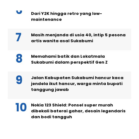
5 model rambut pendek wanita tren 2026:
Dari Y2K hingga retro yang low-
maintenance
Masih menjanda di usia 40, intip 5 pesona
artis wanita asal Sukabumi
Memahami batik dan Lokatmala
Sukabumi dalam perspektif Gen Z
Jalan Kabupaten Sukabumi hancur kaca
jendela ikut hancur, warga minta bupati
tanggung jawab
Nokia 123 Shield: Ponsel super murah
dibekali baterai gahar, desain legendaris
dan bodi tangguh