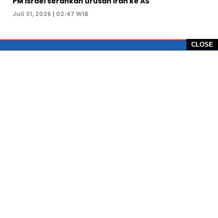
PM Israel serahkan urusan Iran ke AS
Juli 31, 2026 | 02:47 WIB
CLOSE
PT Global Vision Multimedia
Alamat Redaksi: Griya Benda Asri Blok CE12,
Jl. Sakura IV, RT 02/12, Desa Benda
Kecamatan Cicurug, Kabupaten Sukabumi, 43359,
Jawa Barat, Indonesia
Hotline: +62 811-1011-9123
Telp. 0266-743 1518
e-Mail:
sukabumiheadlines@gmail.com
PEDOMAN PEMBERITAAN MEDIA SIBER
KONTAK
PRIVACY POLICE
KODE ETIK
TENTANG SUKABUMI HEADLINE