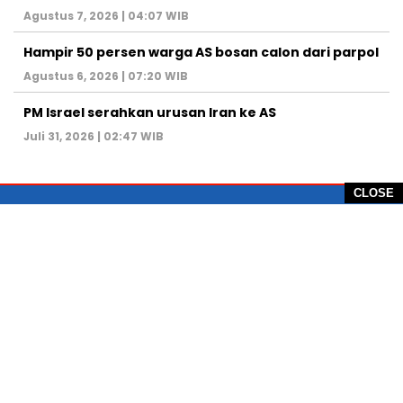
Agustus 7, 2026 | 04:07 WIB
Hampir 50 persen warga AS bosan calon dari parpol
Agustus 6, 2026 | 07:20 WIB
PM Israel serahkan urusan Iran ke AS
Juli 31, 2026 | 02:47 WIB
CLOSE
PT Global Vision Multimedia
Alamat Redaksi: Griya Benda Asri Blok CE12,
Jl. Sakura IV, RT 02/12, Desa Benda
Kecamatan Cicurug, Kabupaten Sukabumi, 43359,
Jawa Barat, Indonesia
Hotline: +62 811-1011-9123
Telp. 0266-743 1518
e-Mail:
sukabumiheadlines@gmail.com