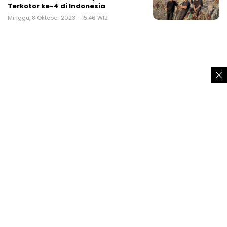
Terkotor ke-4 di Indonesia
Minggu, 8 Oktober 2023 - 15:46 WIB
TRENDING
Pemuda Tanggung Mabuk Berat Sambil
Pamer Celurit Diamuk Warga Sukaraja
Sukabumi
Hari Jadi Ditetapkan 5 Januari 1919, Ini
Penampakan Logo Persib Waktu Pertama
Kali Didirikan
5+1 model rambut wanita panjang ber-
layer 2026