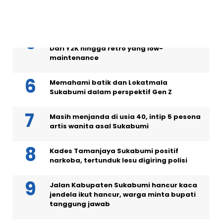
Ini 10 gaya rambut pria 2026, bikin yang
muda jadi kece
5 model rambut pendek wanita tren 2026:
Dari Y2K hingga retro yang low-
maintenance
Memahami batik dan Lokatmala
Sukabumi dalam perspektif Gen Z
Masih menjanda di usia 40, intip 5 pesona
artis wanita asal Sukabumi
Kades Tamanjaya Sukabumi positif
narkoba, tertunduk lesu digiring polisi
Jalan Kabupaten Sukabumi hancur kaca
jendela ikut hancur, warga minta bupati
tanggung jawab