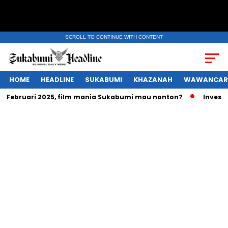
SCROLL TO CONTINUE WITH CONTENT
HOME
HEADLINE
SUKABUMI
KHAZANAH
WAWANCAR
g Februari 2025, film mania Sukabumi mau nonton?
Investas