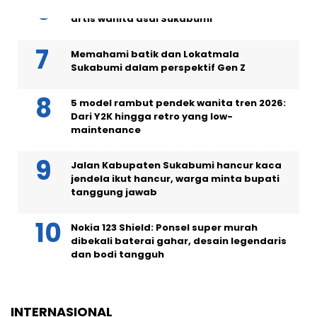
Masih menjanda di usia 40, intip 5 pesona
artis wanita asal Sukabumi
Memahami batik dan Lokatmala
Sukabumi dalam perspektif Gen Z
5 model rambut pendek wanita tren 2026:
Dari Y2K hingga retro yang low-
maintenance
Jalan Kabupaten Sukabumi hancur kaca
jendela ikut hancur, warga minta bupati
tanggung jawab
Nokia 123 Shield: Ponsel super murah
dibekali baterai gahar, desain legendaris
dan bodi tangguh
INTERNASIONAL