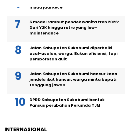
Ini 10 gaya rambut pria 2026, bikin yang
muda jadi kece
5 model rambut pendek wanita tren 2026:
Dari Y2K hingga retro yang low-
maintenance
Jalan Kabupaten Sukabumi diperbaiki
asal-asalan, warga: Bukan efisiensi, tapi
pemborosan duit
Jalan Kabupaten Sukabumi hancur kaca
jendela ikut hancur, warga minta bupati
tanggung jawab
DPRD Kabupaten Sukabumi bentuk
Pansus perubahan Perumda TJM
INTERNASIONAL