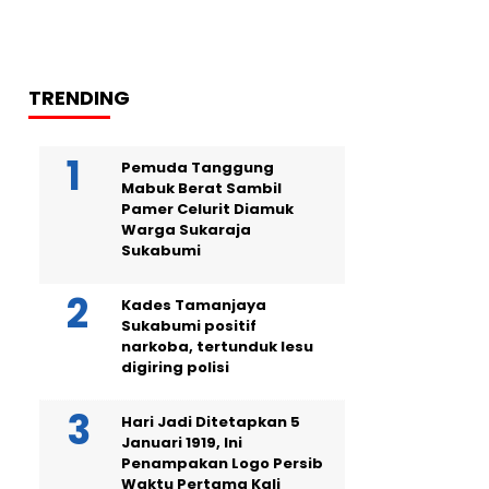
TRENDING
Pemuda Tanggung
Mabuk Berat Sambil
Pamer Celurit Diamuk
Warga Sukaraja
Sukabumi
Kades Tamanjaya
Sukabumi positif
narkoba, tertunduk lesu
digiring polisi
Hari Jadi Ditetapkan 5
Januari 1919, Ini
Penampakan Logo Persib
Waktu Pertama Kali