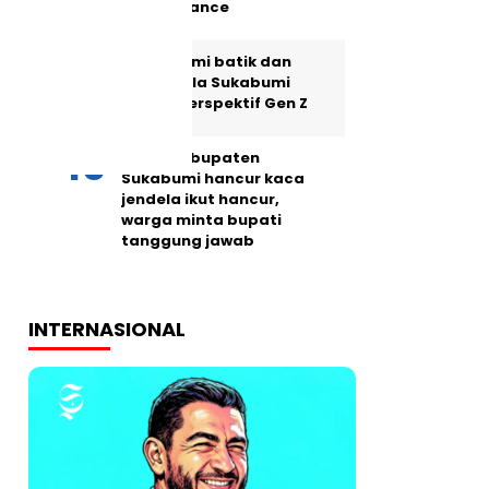
maintenance
Memahami batik dan
Lokatmala Sukabumi
dalam perspektif Gen Z
Jalan Kabupaten
Sukabumi hancur kaca
jendela ikut hancur,
warga minta bupati
tanggung jawab
INTERNASIONAL