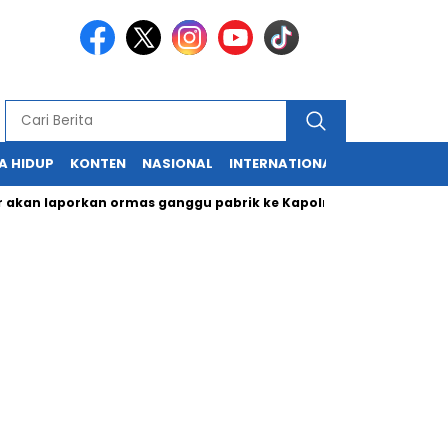
A HIDUP
KONTEN
NASIONAL
INTERNATIONAL
POLITIK
HU
an laporkan ormas ganggu pabrik ke Kapolri
Cabup dan Cawa