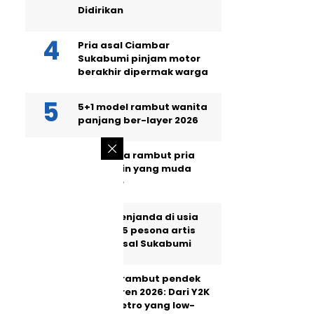
Didirikan
Pria asal Ciambar
Sukabumi pinjam motor
berakhir dipermak warga
5+1 model rambut wanita
panjang ber-layer 2026
Ini 10 gaya rambut pria
2026, bikin yang muda
jadi kece
Masih menjanda di usia
40, intip 5 pesona artis
wanita asal Sukabumi
5 model rambut pendek
wanita tren 2026: Dari Y2K
hingga retro yang low-