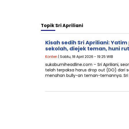
Topik
Sri Apriliani
Kisah sedih Sri Apriliani: Yati
sekolah, diejek teman, huni ru
Konten
| Sabtu, 18 April 2026 - 19:25 WIB
sukabumiheadline.com – Sri Apriliani, se
telah terpaksa harus drop out (DO) dari s
menahan bully-an teman-temannya. Sri A