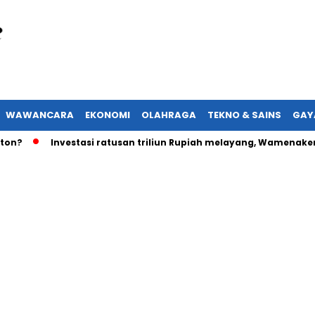
WAWANCARA
EKONOMI
OLAHRAGA
TEKNO & SAINS
GAY
?
Investasi ratusan triliun Rupiah melayang, Wamenaker ak