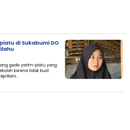
m piatu di Sukabumi DO
tilahu
orang gadis yatim-piatu yang
ekolah karena tidak kuat
priliani…