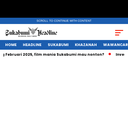
SCROLL TO CONTINUE WITH CONTENT
HOME
HEADLINE
SUKABUMI
KHAZANAH
WAWANCAR
ng Februari 2025, film mania Sukabumi mau nonton?
Investa