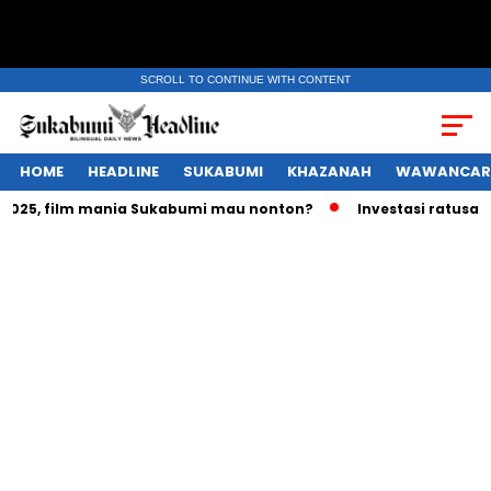
SCROLL TO CONTINUE WITH CONTENT
HOME
HEADLINE
SUKABUMI
KHAZANAH
WAWANCAR
5, film mania Sukabumi mau nonton?
Investasi ratusan tril