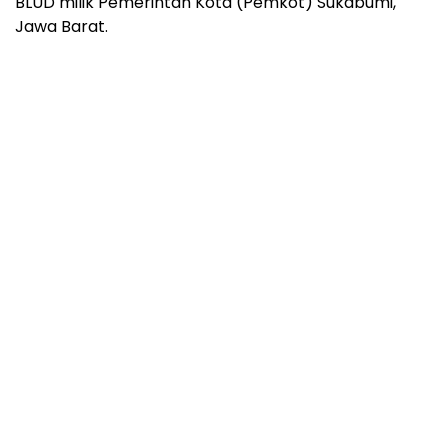
BLUD milik Pemerintah Kota (Pemkot) Sukabumi,
Jawa Barat.