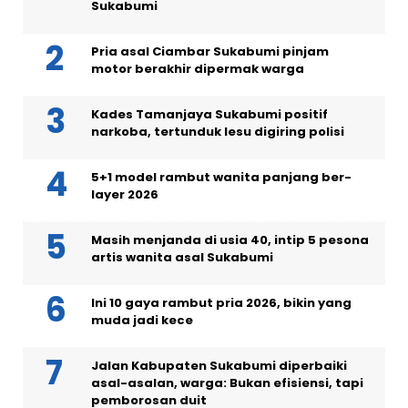
Sukabumi
Pria asal Ciambar Sukabumi pinjam
motor berakhir dipermak warga
Kades Tamanjaya Sukabumi positif
narkoba, tertunduk lesu digiring polisi
5+1 model rambut wanita panjang ber-
layer 2026
Masih menjanda di usia 40, intip 5 pesona
artis wanita asal Sukabumi
Ini 10 gaya rambut pria 2026, bikin yang
muda jadi kece
Jalan Kabupaten Sukabumi diperbaiki
asal-asalan, warga: Bukan efisiensi, tapi
pemborosan duit