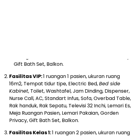
Fasilitas VVIP:
1 ruangan 1 pasien, ukuran ruang
24 m2, Tempat tidur elektrik,
Bedside cabinet
,
toilet, Washtafel, Jam Dinding, Dispenser, Nurse
Call, AC, Standart Infus, Meja
troly,
Telepon,
Kamar mandi, Sofa, Overbad Table, Rak handuk,
Rak Sepatu, Televisi 42 Inchi, Lemari Es, Meja
Ruangan Pasien, Lemari Pakaian, Gorden Privacy,
Gift Bath Set, Balkon.
Fasilitas VIP:
1 ruangan 1 pasien, ukuran ruang
16m2, Tempat tidur tipe, Electric Bed,
Bed side
Kabinet
, Toilet, Washtafel, Jam Dinding, Dispenser,
Nurse Call, AC, Standart Infus, Sofa, Overbad Table,
Rak handuk, Rak Sepatu, Televisi 32 Inchi, Lemari Es,
Meja Ruangan Pasien, Lemari Pakaian, Gorden
Privacy, Gift Bath Set, Balkon.
Fasilitas Kelas 1:
1 ruangan 2 pasien, ukuran ruang