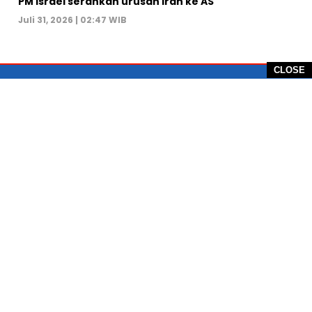
PM Israel serahkan urusan Iran ke AS
Juli 31, 2026 | 02:47 WIB
CLOSE
PT Global Vision Multimedia
Alamat Redaksi: Griya Benda Asri Blok CE12,
Jl. Sakura IV, RT 02/12, Desa Benda
Kecamatan Cicurug, Kabupaten Sukabumi, 43359,
Jawa Barat, Indonesia
Hotline: +62 811-1011-9123
Telp. 0266-743 1518
e-Mail:
sukabumiheadlines@gmail.com
PEDOMAN PEMBERITAAN MEDIA SIBER
KONTAK
PRIVACY POLICE
KODE ETIK