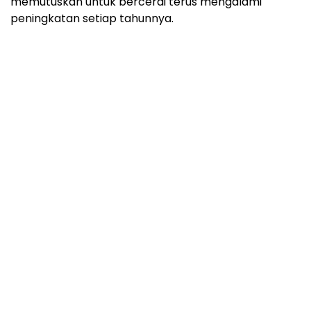
memutuskan untuk bercerai terus mengalami
peningkatan setiap tahunnya.