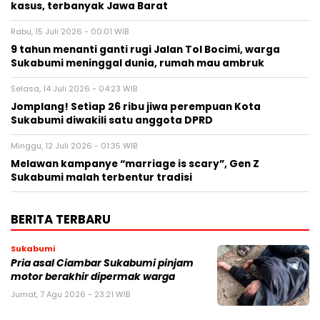
kasus, terbanyak Jawa Barat
Rabu, 15 Juli 2026 - 00:01 WIB
9 tahun menanti ganti rugi Jalan Tol Bocimi, warga
Sukabumi meninggal dunia, rumah mau ambruk
Selasa, 14 Juli 2026 - 04:23 WIB
Jomplang! Setiap 26 ribu jiwa perempuan Kota
Sukabumi diwakili satu anggota DPRD
Minggu, 12 Juli 2026 - 01:35 WIB
Melawan kampanye “marriage is scary”, Gen Z
Sukabumi malah terbentur tradisi
BERITA TERBARU
Sukabumi
Pria asal Ciambar Sukabumi pinjam
motor berakhir dipermak warga
Jumat, 7 Agu 2026 - 23:21 WIB