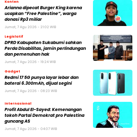
Konten
Arianna dipecat Burger King karena
ucapkan “Free Palestine”, warga
donasi Rp3 miliar
Jumat, 7 Agu 2026 - 21:02 WIB
Legislatif
DPRD Kabupaten Sukabumi sahkan
Perda Disabilitas, jamin perlindungan
dan pemenuhan hak
Jumat, 7 Agu 2026 - 19:24 WIB
Gadget
Redmi 17 5G punya layar lebar dan
baterai 6.300mAh, dijual segini
Jumat, 7 Agu 2026 - 08:23 WIB
Internasional
Profil Abdul El-Sayed: Kemenangan
tokoh Partai Demokrat pro Palestina
guncang AS
Jumat, 7 Agu 2026 - 04:07 WIB