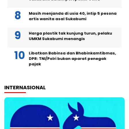
Masih menjanda di usia 40, intip 5 pesona
artis wanita asal Sukabumi
Harga plastik tak kunjung turun, pelaku
UMKM Sukabumi menangis
Libatkan Babinsa dan Bhabinkamtibmas,
DPR: TNI/Polri bukan aparat penegak
pajak
INTERNASIONAL