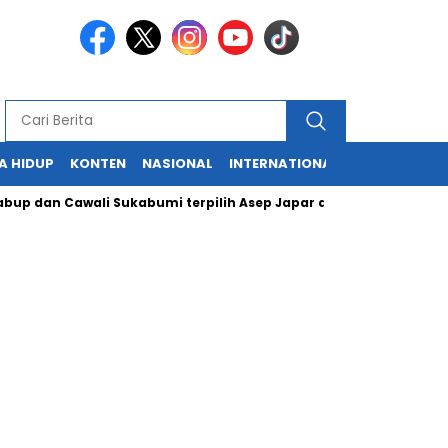
A HIDUP
KONTEN
NASIONAL
INTERNATIONAL
POLITIK
HU
an Cawali Sukabumi terpilih Asep Japar dan Ayep Zaki akan dipe