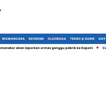
WAWANCARA
EKONOMI
OLAHRAGA
TEKNO & SAINS
GAY
aker akan laporkan ormas ganggu pabrik ke Kapolri
Cabup d