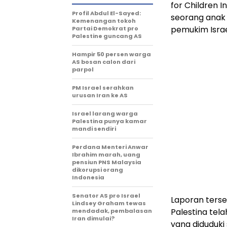
for Children 
Profil Abdul El-Sayed:
seorang anak
Kemenangan tokoh
pemukim Israe
Partai Demokrat pro
Palestine guncang AS
Hampir 50 persen warga
AS bosan calon dari
parpol
PM Israel serahkan
urusan Iran ke AS
Israel larang warga
Palestina punya kamar
mandi sendiri
Perdana Menteri Anwar
Ibrahim marah, uang
pensiun PNS Malaysia
dikorupsi orang
Indonesia
Senator AS pro Israel
Laporan terse
Lindsey Graham tewas
Palestina tel
mendadak, pembalasan
Iran dimulai?
yang diduduki 