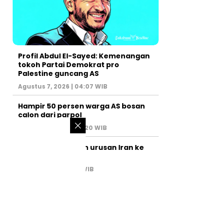
Profil Abdul El-Sayed: Kemenangan
tokoh Partai Demokrat pro
Palestine guncang AS
Agustus 7, 2026 | 04:07 WIB
Hampir 50 persen warga AS bosan
calon dari parpol
Agustus 6, 2026 | 07:20 WIB
PM Israel serahkan urusan Iran ke
AS
Juli 31, 2026 | 02:47 WIB