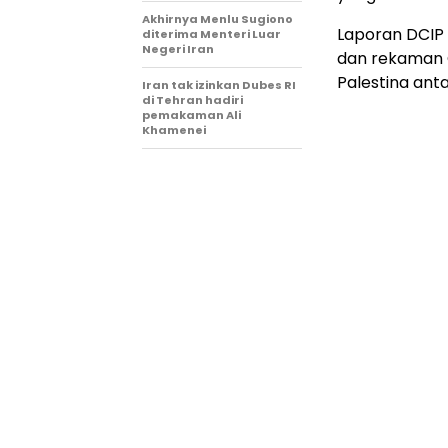
Akhirnya Menlu Sugiono
Laporan DCIP 
diterima Menteri Luar
Negeri Iran
dan rekaman
Palestina anta
Iran tak izinkan Dubes RI
di Tehran hadiri
pemakaman Ali
Khamenei