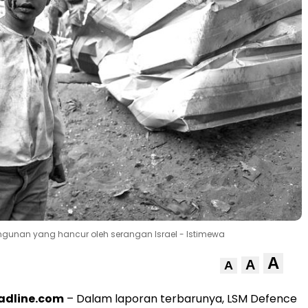
ngunan yang hancur oleh serangan Israel - Istimewa
A
A
A
adline.com
– Dalam laporan terbarunya, LSM Defence