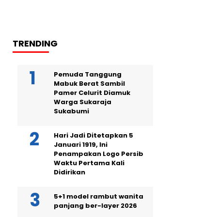
TRENDING
Pemuda Tanggung
Mabuk Berat Sambil
Pamer Celurit Diamuk
Warga Sukaraja
Sukabumi
Hari Jadi Ditetapkan 5
Januari 1919, Ini
Penampakan Logo Persib
Waktu Pertama Kali
Didirikan
5+1 model rambut wanita
panjang ber-layer 2026