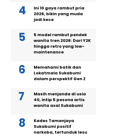
Ini 10 gaya rambut pria
2026, bikin yang muda
jadi kece
5 model rambut pendek
wanita tren 2026: Dari Y2K
hingga retro yang low-
maintenance
Memahami batik dan
Lokatmala Sukabumi
dalam perspektif Gen Z
Masih menjanda di usia
40, intip 5 pesona artis
wanita asal Sukabumi
Kades Tamanjaya
Sukabumi positif
narkoba, tertunduk lesu