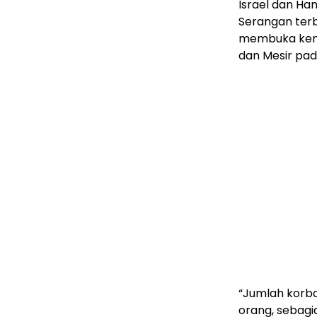
Israel dan Ha
Serangan terb
membuka kemb
dan Mesir pad
“Jumlah korba
orang, sebagi