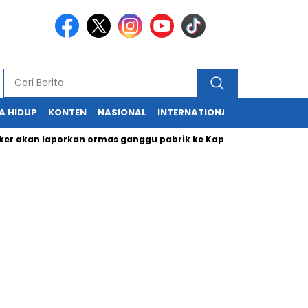
A HIDUP
KONTEN
NASIONAL
INTERNATIONAL
POLITIK
HU
n laporkan ormas ganggu pabrik ke Kapolri
Cabup dan Cawal