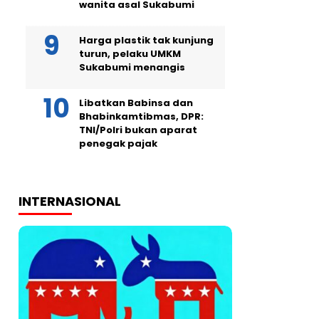
wanita asal Sukabumi
Harga plastik tak kunjung
turun, pelaku UMKM
Sukabumi menangis
Libatkan Babinsa dan
Bhabinkamtibmas, DPR:
TNI/Polri bukan aparat
penegak pajak
INTERNASIONAL