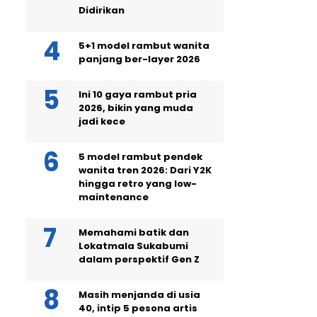
Didirikan
5+1 model rambut wanita
panjang ber-layer 2026
Ini 10 gaya rambut pria
2026, bikin yang muda
jadi kece
5 model rambut pendek
wanita tren 2026: Dari Y2K
hingga retro yang low-
maintenance
Memahami batik dan
Lokatmala Sukabumi
dalam perspektif Gen Z
Masih menjanda di usia
40, intip 5 pesona artis