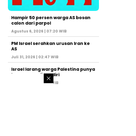
Hampir 50 persen warga AS bosan
calon dari parpol
Agustus 6, 2026 | 07:20 WIB
PM Israel serahkan urusan Iran ke
AS
Juli 31, 2026 | 02:47 WIB
Israel larang warga Palestina punya
kamar mandi sendiri
Juli 22, 2026 | 14:50 WIB