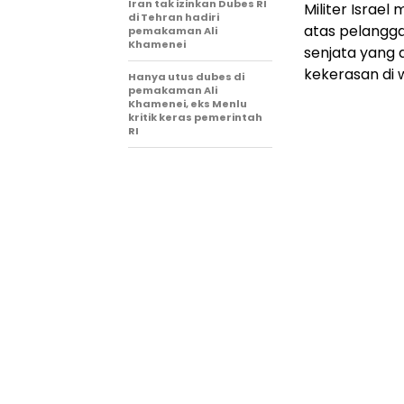
Iran tak izinkan Dubes RI
Militer Israe
di Tehran hadiri
atas pelangg
pemakaman Ali
Khamenei
senjata yang 
kekerasan di w
Hanya utus dubes di
pemakaman Ali
Khamenei, eks Menlu
kritik keras pemerintah
RI