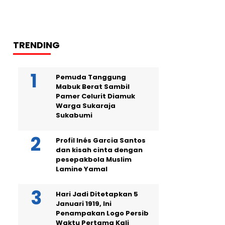
TRENDING
Pemuda Tanggung
Mabuk Berat Sambil
Pamer Celurit Diamuk
Warga Sukaraja
Sukabumi
Profil Inés Garcia Santos
dan kisah cinta dengan
pesepakbola Muslim
Lamine Yamal
Hari Jadi Ditetapkan 5
Januari 1919, Ini
Penampakan Logo Persib
Waktu Pertama Kali