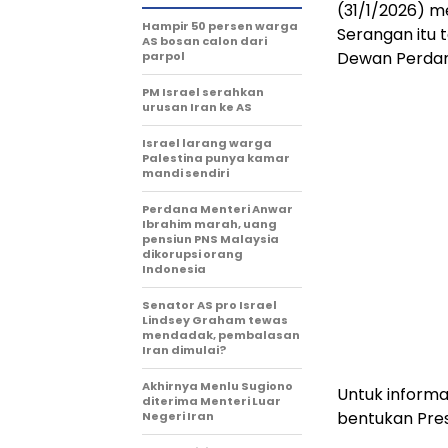
(31/1/2026) m
Hampir 50 persen warga
Serangan itu 
AS bosan calon dari
Dewan Perdama
parpol
PM Israel serahkan
urusan Iran ke AS
Israel larang warga
Palestina punya kamar
mandi sendiri
Perdana Menteri Anwar
Ibrahim marah, uang
pensiun PNS Malaysia
dikorupsi orang
Indonesia
Senator AS pro Israel
Lindsey Graham tewas
mendadak, pembalasan
Iran dimulai?
Akhirnya Menlu Sugiono
Untuk inform
diterima Menteri Luar
bentukan Pres
Negeri Iran