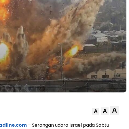
A
A
A
adline.com
– Serangan udara Israel pada Sabtu