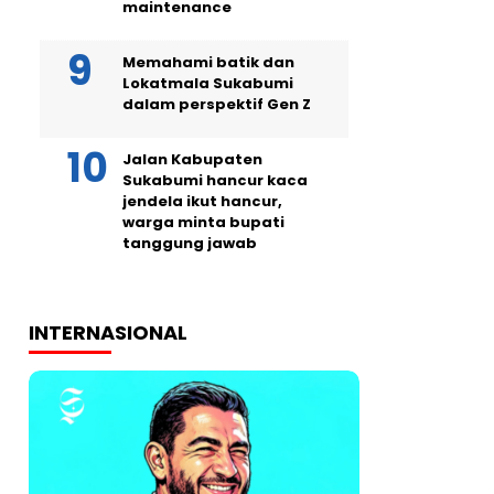
maintenance
Memahami batik dan
Lokatmala Sukabumi
dalam perspektif Gen Z
Jalan Kabupaten
Sukabumi hancur kaca
jendela ikut hancur,
warga minta bupati
tanggung jawab
INTERNASIONAL