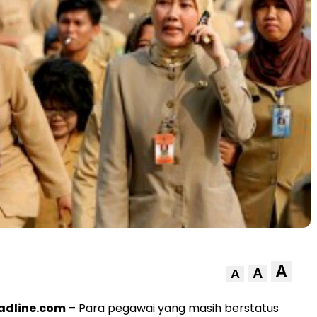
A
A
A
adline.com
– Para pegawai yang masih berstatus