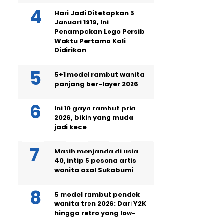
Hari Jadi Ditetapkan 5
Januari 1919, Ini
Penampakan Logo Persib
Waktu Pertama Kali
Didirikan
5+1 model rambut wanita
panjang ber-layer 2026
Ini 10 gaya rambut pria
2026, bikin yang muda
jadi kece
Masih menjanda di usia
40, intip 5 pesona artis
wanita asal Sukabumi
5 model rambut pendek
wanita tren 2026: Dari Y2K
hingga retro yang low-