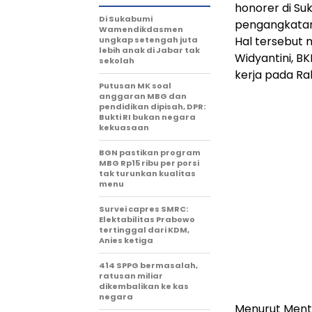
honorer di Su
Di Sukabumi
pengangkatan 
Wamendikdasmen
Hal tersebut
ungkap setengah juta
lebih anak di Jabar tak
Widyantini, BK
sekolah
kerja pada Ra
Putusan MK soal
anggaran MBG dan
pendidikan dipisah, DPR:
Bukti RI bukan negara
kekuasaan
BGN pastikan program
MBG Rp15 ribu per porsi
tak turunkan kualitas
menu
Survei capres SMRC:
Elektabilitas Prabowo
tertinggal dari KDM,
Anies ketiga
414 SPPG bermasalah,
ratusan miliar
dikembalikan ke kas
negara
Menurut Ment