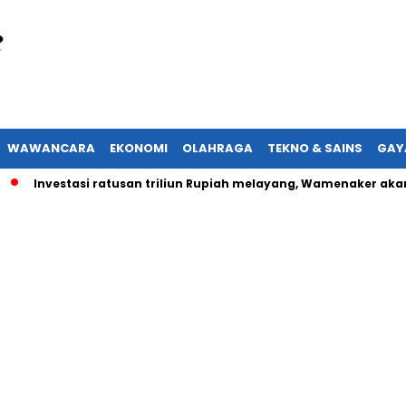
WAWANCARA
EKONOMI
OLAHRAGA
TEKNO & SAINS
GAY
vestasi ratusan triliun Rupiah melayang, Wamenaker akan lapork