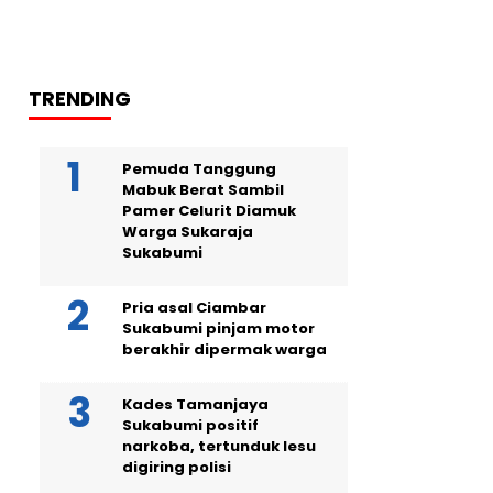
TRENDING
Pemuda Tanggung
Mabuk Berat Sambil
Pamer Celurit Diamuk
Warga Sukaraja
Sukabumi
Pria asal Ciambar
Sukabumi pinjam motor
berakhir dipermak warga
Kades Tamanjaya
Sukabumi positif
narkoba, tertunduk lesu
digiring polisi