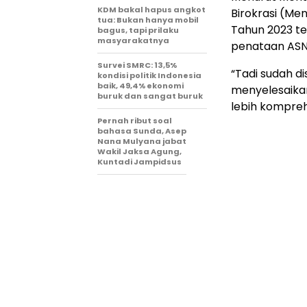
KDM bakal hapus angkot
Birokrasi (Me
tua: Bukan hanya mobil
Tahun 2023 t
bagus, tapi prilaku
masyarakatnya
penataan ASN 
Survei SMRC: 13,5%
“Tadi sudah 
kondisi politik Indonesia
baik, 49,4% ekonomi
menyelesaika
buruk dan sangat buruk
lebih komprehe
Pernah ribut soal
bahasa Sunda, Asep
Nana Mulyana jabat
Wakil Jaksa Agung,
Kuntadi Jampidsus