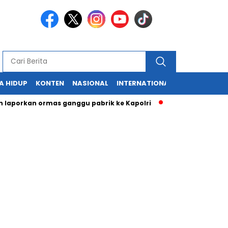
A HIDUP
KONTEN
NASIONAL
INTERNATIONAL
POLITIK
HU
an ormas ganggu pabrik ke Kapolri
Cabup dan Cawali Sukabu