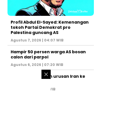
Profil Abdul El-Sayed: Kemenangan
tokoh Partai Demokrat pro
Palestina guncang AS
Agustus 7, 2026 | 04:07 WIB
Hampir 50 persen warga AS bosan
calon dari parpol
Agustus 6, 2026 | 07:20 WIB
PM Israel serahkan urusan Iran ke
AS
Juli 31, 2026 | 02:47 WIB