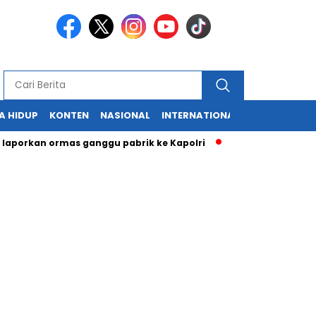
A HIDUP
KONTEN
NASIONAL
INTERNATIONAL
POLITIK
HU
an ormas ganggu pabrik ke Kapolri
Cabup dan Cawali Sukabu