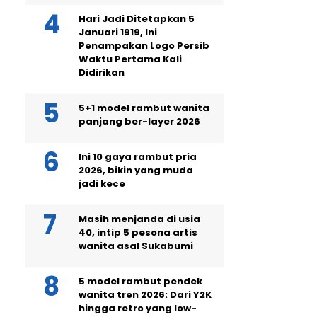
Hari Jadi Ditetapkan 5
Januari 1919, Ini
Penampakan Logo Persib
Waktu Pertama Kali
Didirikan
5+1 model rambut wanita
panjang ber-layer 2026
Ini 10 gaya rambut pria
2026, bikin yang muda
jadi kece
Masih menjanda di usia
40, intip 5 pesona artis
wanita asal Sukabumi
5 model rambut pendek
wanita tren 2026: Dari Y2K
hingga retro yang low-