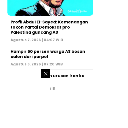
Profil Abdul El-Sayed: Kemenangan
tokoh Partai Demokrat pro
Palestina guncang AS
Agustus 7, 2026 | 04:07 WIB
Hampir 50 persen warga AS bosan
calon dari parpol
Agustus 6, 2026 | 07:20 WIB
PM Israel serahkan urusan Iran ke
AS
Juli 31, 2026 | 02:47 WIB