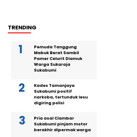
TRENDING
Pemuda Tanggung
Mabuk Berat Sambil
Pamer Celurit Diamuk
Warga Sukaraja
Sukabumi
Kades Tamanjaya
Sukabumi positif
narkoba, tertunduk lesu
digiring polisi
Pria asal Ciambar
Sukabumi pinjam motor
berakhir dipermak warga