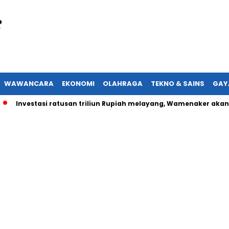
WAWANCARA
EKONOMI
OLAHRAGA
TEKNO & SAINS
GAY
vestasi ratusan triliun Rupiah melayang, Wamenaker akan lapork