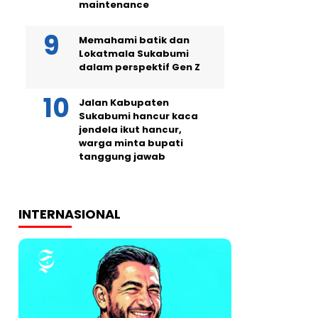
maintenance
Memahami batik dan
Lokatmala Sukabumi
dalam perspektif Gen Z
Jalan Kabupaten
Sukabumi hancur kaca
jendela ikut hancur,
warga minta bupati
tanggung jawab
INTERNASIONAL