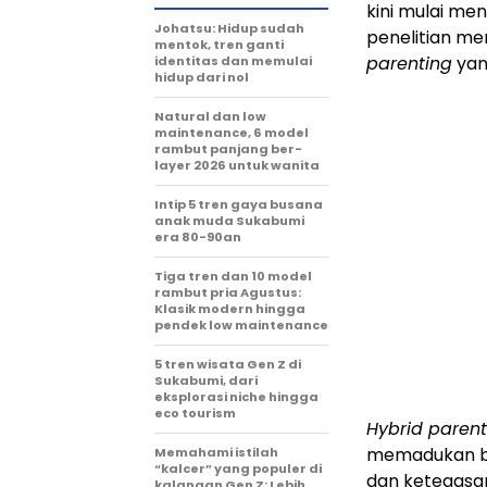
kini mulai me
Johatsu: Hidup sudah
penelitian m
mentok, tren ganti
parenting
yang
identitas dan memulai
hidup dari nol
Natural dan low
maintenance, 6 model
rambut panjang ber-
layer 2026 untuk wanita
Intip 5 tren gaya busana
anak muda Sukabumi
era 80-90an
Tiga tren dan 10 model
rambut pria Agustus:
Klasik modern hingga
pendek low maintenance
5 tren wisata Gen Z di
Sukabumi, dari
eksplorasi niche hingga
eco tourism
Hybrid parent
memadukan be
Memahami istilah
“kalcer” yang populer di
dan ketegasan
kalangan Gen Z: Lebih