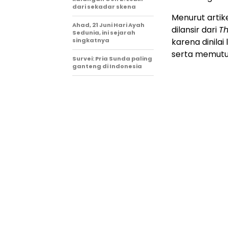
dari sekadar skena
Menurut artik
Ahad, 21 Juni Hari Ayah
dilansir dari
T
Sedunia, ini sejarah
singkatnya
karena dinilai
serta memutus
Survei: Pria Sunda paling
ganteng di Indonesia