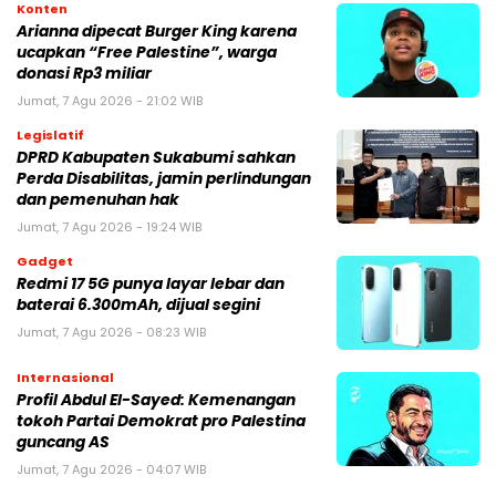
Konten
Arianna dipecat Burger King karena
ucapkan “Free Palestine”, warga
donasi Rp3 miliar
Jumat, 7 Agu 2026 - 21:02 WIB
Legislatif
DPRD Kabupaten Sukabumi sahkan
Perda Disabilitas, jamin perlindungan
dan pemenuhan hak
Jumat, 7 Agu 2026 - 19:24 WIB
Gadget
Redmi 17 5G punya layar lebar dan
baterai 6.300mAh, dijual segini
Jumat, 7 Agu 2026 - 08:23 WIB
Internasional
Profil Abdul El-Sayed: Kemenangan
tokoh Partai Demokrat pro Palestina
guncang AS
Jumat, 7 Agu 2026 - 04:07 WIB