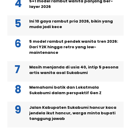
5+1 model rambut wanita panjang ber-
layer 2026
Ini 10 gaya rambut pria 2026, bikin yang
muda jadi kece
5 model rambut pendek wanita tren 2026:
Dari Y2K hingga retro yang low-
maintenance
Masih menjanda di usia 40, intip 5 pesona
artis wanita asal Sukabumi
Memahami batik dan Lokatmala
Sukabumi dalam perspektif Gen Z
Jalan Kabupaten Sukabumi hancur kaca
jendela ikut hancur, warga minta bupati
tanggung jawab