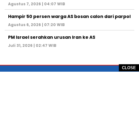
Agustus 7, 2026 | 04:07 WIB
Hampir 50 persen warga AS bosan calon dari parpol
Agustus 6, 2026 | 07:20 WIB
PM Israel serahkan urusan Iran ke AS
Juli 31, 2026 | 02:47 WIB
CLOSE
PT Global Vision Multimedia
Alamat Redaksi: Griya Benda Asri Blok CE12,
Jl. Sakura IV, RT 02/12, Desa Benda
Kecamatan Cicurug, Kabupaten Sukabumi, 43359,
Jawa Barat, Indonesia
Hotline: +62 811-1011-9123
Telp. 0266-743 1518
e-Mail:
sukabumiheadlines@gmail.com