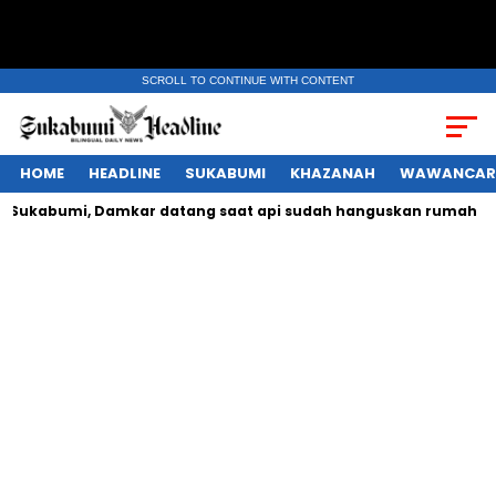
SCROLL TO CONTINUE WITH CONTENT
HOME
HEADLINE
SUKABUMI
KHAZANAH
WAWANCAR
kabumi, Damkar datang saat api sudah hanguskan rumah
D