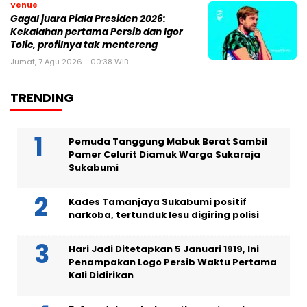
Venue
Gagal juara Piala Presiden 2026:
Kekalahan pertama Persib dan Igor
Tolic, profilnya tak mentereng
Jumat, 7 Agu 2026 - 00:38 WIB
TRENDING
Pemuda Tanggung Mabuk Berat Sambil
Pamer Celurit Diamuk Warga Sukaraja
Sukabumi
Kades Tamanjaya Sukabumi positif
narkoba, tertunduk lesu digiring polisi
Hari Jadi Ditetapkan 5 Januari 1919, Ini
Penampakan Logo Persib Waktu Pertama
Kali Didirikan