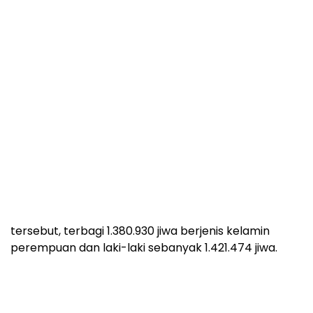
Padahal, mengutip data Badan Pusat Statistik (BPS)
2024, jumlah penduduk Kabupaten Sukabumi pada
2023 sebanyak 2.802.404 juta jiwa. Dari jumlah
tersebut, terbagi 1.380.930 jiwa berjenis kelamin
perempuan dan laki-laki sebanyak 1.421.474 jiwa.