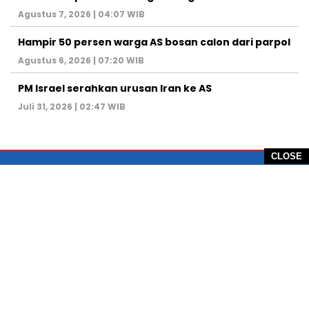
Agustus 7, 2026 | 04:07 WIB
Hampir 50 persen warga AS bosan calon dari parpol
Agustus 6, 2026 | 07:20 WIB
PM Israel serahkan urusan Iran ke AS
Juli 31, 2026 | 02:47 WIB
CLOSE
PT Global Vision Multimedia
Alamat Redaksi: Griya Benda Asri Blok CE12,
Jl. Sakura IV, RT 02/12, Desa Benda
Kecamatan Cicurug, Kabupaten Sukabumi, 43359,
Jawa Barat, Indonesia
Hotline: +62 811-1011-9123
Telp. 0266-743 1518
e-Mail:
sukabumiheadlines@gmail.com