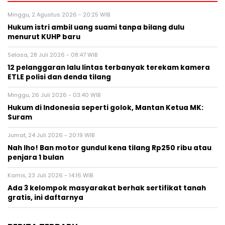
Minggu, 2 Agustus 2026 - 20:25 WIB
Hukum istri ambil uang suami tanpa bilang dulu
menurut KUHP baru
Selasa, 28 Juli 2026 - 08:47 WIB
12 pelanggaran lalu lintas terbanyak terekam kamera
ETLE polisi dan denda tilang
Minggu, 26 Juli 2026 - 03:40 WIB
Hukum di Indonesia seperti golok, Mantan Ketua MK:
Suram
Jumat, 24 Juli 2026 - 20:19 WIB
Nah lho! Ban motor gundul kena tilang Rp250 ribu atau
penjara 1 bulan
Kamis, 23 Juli 2026 - 14:16 WIB
Ada 3 kelompok masyarakat berhak sertifikat tanah
gratis, ini daftarnya