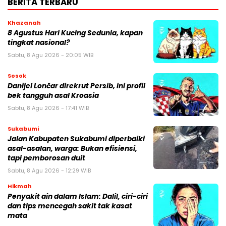
BERITA TERBARU
Khazanah
8 Agustus Hari Kucing Sedunia, kapan
tingkat nasional?
Sabtu, 8 Agu 2026 - 20:05 WIB
Sosok
Danijel Lončar direkrut Persib, ini profil
bek tangguh asal Kroasia
Sabtu, 8 Agu 2026 - 17:41 WIB
Sukabumi
Jalan Kabupaten Sukabumi diperbaiki
asal-asalan, warga: Bukan efisiensi,
tapi pemborosan duit
Sabtu, 8 Agu 2026 - 12:29 WIB
Hikmah
Penyakit ain dalam Islam: Dalil, ciri-ciri
dan tips mencegah sakit tak kasat
mata