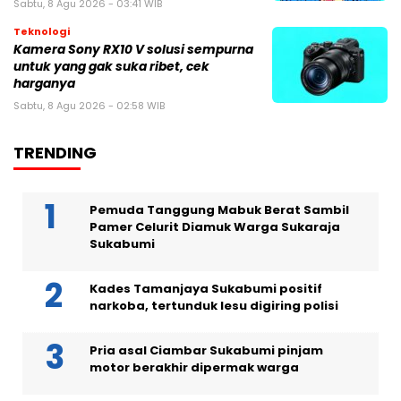
Sabtu, 8 Agu 2026 - 03:41 WIB
Teknologi
Kamera Sony RX10 V solusi sempurna
untuk yang gak suka ribet, cek
harganya
Sabtu, 8 Agu 2026 - 02:58 WIB
TRENDING
Pemuda Tanggung Mabuk Berat Sambil
Pamer Celurit Diamuk Warga Sukaraja
Sukabumi
Kades Tamanjaya Sukabumi positif
narkoba, tertunduk lesu digiring polisi
Pria asal Ciambar Sukabumi pinjam
motor berakhir dipermak warga