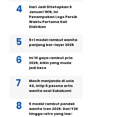
Hari Jadi Ditetapkan 5
Januari 1919, Ini
Penampakan Logo Persib
Waktu Pertama Kali
Didirikan
5+1 model rambut wanita
panjang ber-layer 2026
Ini 10 gaya rambut pria
2026, bikin yang muda
jadi kece
Masih menjanda di usia
40, intip 5 pesona artis
wanita asal Sukabumi
5 model rambut pendek
wanita tren 2026: Dari Y2K
hingga retro yang low-