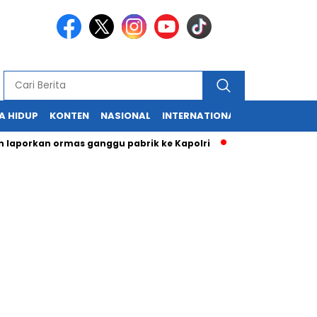
A HIDUP
KONTEN
NASIONAL
INTERNATIONAL
POLITIK
HU
rkan ormas ganggu pabrik ke Kapolri
Cabup dan Cawali Suka