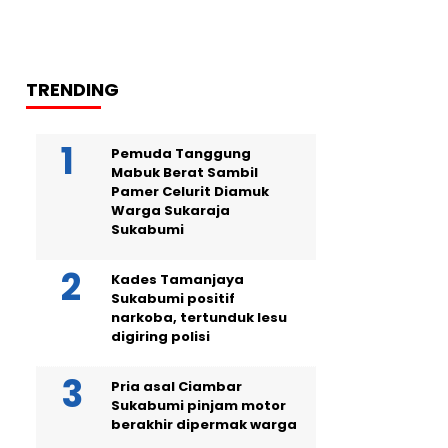
TRENDING
Pemuda Tanggung
Mabuk Berat Sambil
Pamer Celurit Diamuk
Warga Sukaraja
Sukabumi
Kades Tamanjaya
Sukabumi positif
narkoba, tertunduk lesu
digiring polisi
Pria asal Ciambar
Sukabumi pinjam motor
berakhir dipermak warga