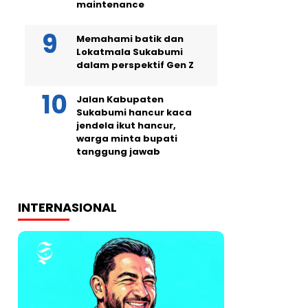
maintenance
Memahami batik dan
Lokatmala Sukabumi
dalam perspektif Gen Z
Jalan Kabupaten
Sukabumi hancur kaca
jendela ikut hancur,
warga minta bupati
tanggung jawab
INTERNASIONAL