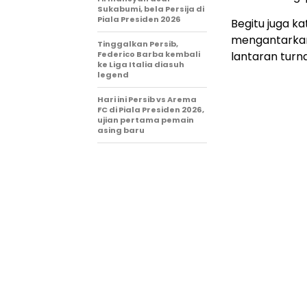
Sukabumi, bela Persija di
Piala Presiden 2026
Begitu juga k
mengantarkan 
Tinggalkan Persib,
Federico Barba kembali
lantaran turna
ke Liga Italia diasuh
legend
Hari ini Persib vs Arema
FC di Piala Presiden 2026,
ujian pertama pemain
asing baru