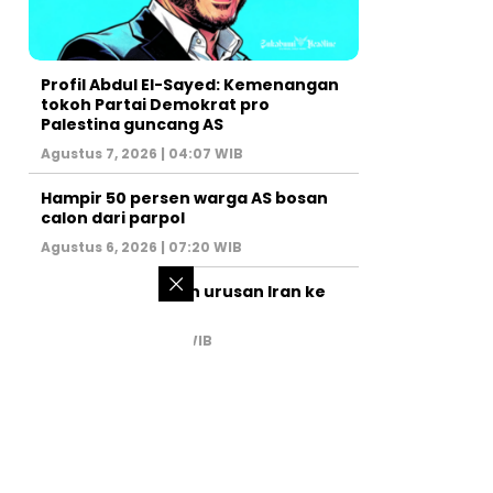
Profil Abdul El-Sayed: Kemenangan
tokoh Partai Demokrat pro
Palestina guncang AS
Agustus 7, 2026 | 04:07 WIB
Hampir 50 persen warga AS bosan
calon dari parpol
Agustus 6, 2026 | 07:20 WIB
PM Israel serahkan urusan Iran ke
AS
Juli 31, 2026 | 02:47 WIB