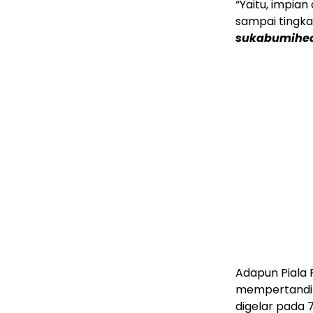
“Yaitu, impian
sampai tingkat
sukabumihea
Adapun Piala 
mempertandin
digelar pada 7