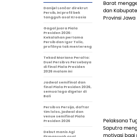
Barat menggel
Danijel Lončar direkrut
dan Kabupaten
Persib, ini profil bek
Provinsi Jawa
tangguh asal Kroasia
Gagal juara Piala
Presiden 2026:
Kekalahan pertama
Persib dan Igor Tolic,
profilnya tak mentereng
Tekad Mariano Peralta:
Duel Persib vs Persebaya
di final Piala Presiden
2026 malam ini
Jadwal semifinal dan
final Piala Presiden 2026,
semua laga digelar di
Bali
Persib vs Persija, daftar
tim lolos, jadwal dan
venue semifinal Piala
Pelaksana Tug
Presiden 2026
Saputra meng
Debut manis Agi
motivasi bagi
Firmansyah asal