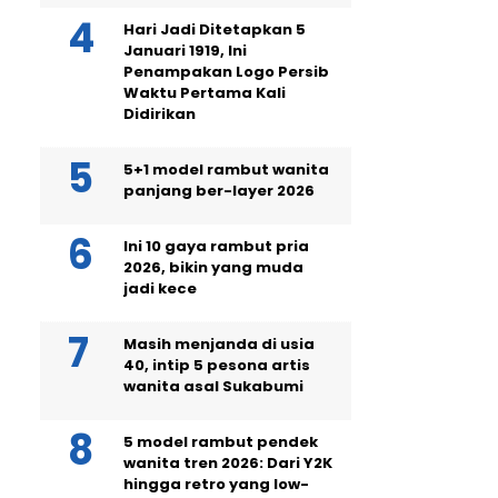
Hari Jadi Ditetapkan 5
Januari 1919, Ini
Penampakan Logo Persib
Waktu Pertama Kali
Didirikan
5+1 model rambut wanita
panjang ber-layer 2026
Ini 10 gaya rambut pria
2026, bikin yang muda
jadi kece
Masih menjanda di usia
40, intip 5 pesona artis
wanita asal Sukabumi
5 model rambut pendek
wanita tren 2026: Dari Y2K
hingga retro yang low-