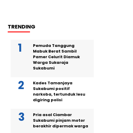
TRENDING
Pemuda Tanggung
Mabuk Berat Sambil
Pamer Celurit Diamuk
Warga Sukaraja
Sukabumi
Kades Tamanjaya
Sukabumi positif
narkoba, tertunduk lesu
digiring polisi
Pria asal Ciambar
Sukabumi pinjam motor
berakhir dipermak warga