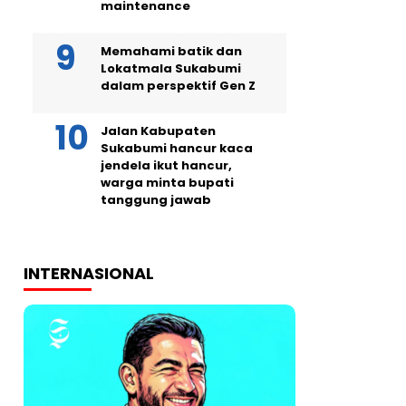
maintenance
Memahami batik dan
Lokatmala Sukabumi
dalam perspektif Gen Z
Jalan Kabupaten
Sukabumi hancur kaca
jendela ikut hancur,
warga minta bupati
tanggung jawab
INTERNASIONAL