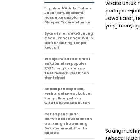
wisata untuk m
Lupakan KA Jaka Lalana
perlu jauh-ja
Jakarta-Sukabumi,
Jawa Barat, t
Nusantara Explorer
Sleeper Train meluncur
yang menyug
Syarat mendaki Gunung
Gede-Pangrango: Wajib
daftar daring tanpa
kecuali
10 objek wisata alam di
Sukabumi terpopuler
2026, lengkap harga
tiket masuk, kelebihan
dan lokasi
Bahas pendapatan,
Perhutani KPH Sukabumi
kumpulkan pelaku
wisata kawasan hutan
Cerita pensiunan
berwisata ke Jembatan
Gantung Situ Gunung
Sukabumi naik Honda
Saking indahny
Supra X
sebagai Nusa