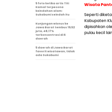
5 foto ketika artis Titi
Wisata Panta
Kamal terpesona
keindahan alam:
Seperti diket
Sukabumi seindah itu
Kabupaten Klu
Kunjungan wisnus ke
dipisahkan ole
Jawa Barat tembus 19,52
juta, 48,17%
pulau kecil l
terkonsentrasi di 6
daerah
5 daerah di Jawa Barat
favorit wisatawan, tidak
ada Sukabumi