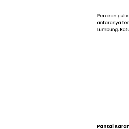
Perairan pula
antaranya te
Lumbung, Bat
Pantai Kara