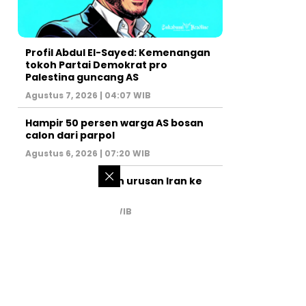
Profil Abdul El-Sayed: Kemenangan
tokoh Partai Demokrat pro
Palestina guncang AS
Agustus 7, 2026 | 04:07 WIB
Hampir 50 persen warga AS bosan
calon dari parpol
Agustus 6, 2026 | 07:20 WIB
PM Israel serahkan urusan Iran ke
AS
Juli 31, 2026 | 02:47 WIB