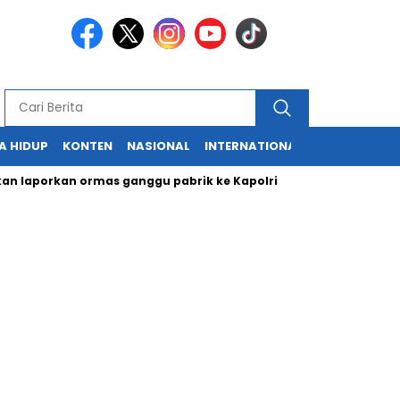
A HIDUP
KONTEN
NASIONAL
INTERNATIONAL
POLITIK
HU
orkan ormas ganggu pabrik ke Kapolri
Cabup dan Cawali Suka