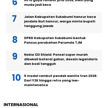
Ini 10 gaya rambut pria 2026, bikin yang
muda jadi kece
Jalan Kabupaten Sukabumi hancur kaca
jendela ikut hancur, warga minta bupati
tanggung jawab
DPRD Kabupaten Sukabumi bentuk
Pansus perubahan Perumda TJM
Nokia 123 Shield: Ponsel super murah
dibekali baterai gahar, desain legendaris
dan bodi tangguh
5 model rambut pendek wanita tren 2026:
Dari Y2K hingga retro yang low-
maintenance
INTERNASIONAL