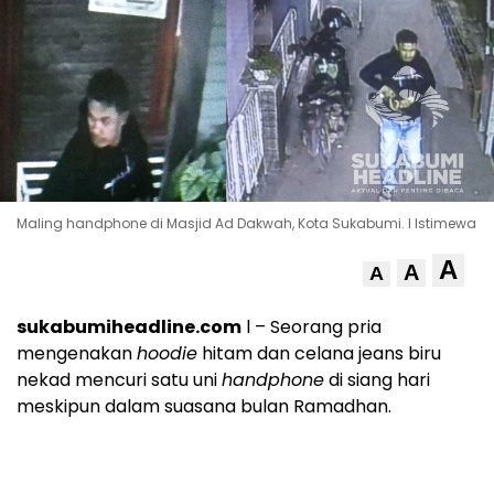
Maling handphone di Masjid Ad Dakwah, Kota Sukabumi. l Istimewa
A
A
A
sukabumiheadline.com
l – Seorang pria
mengenakan
hoodie
hitam dan celana jeans biru
nekad mencuri satu uni
handphone
di siang hari
meskipun dalam suasana bulan Ramadhan.