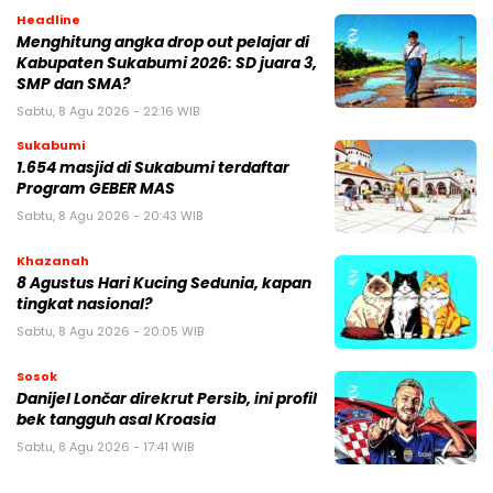
Headline
Menghitung angka drop out pelajar di
Kabupaten Sukabumi 2026: SD juara 3,
SMP dan SMA?
Sabtu, 8 Agu 2026 - 22:16 WIB
Sukabumi
1.654 masjid di Sukabumi terdaftar
Program GEBER MAS
Sabtu, 8 Agu 2026 - 20:43 WIB
Khazanah
8 Agustus Hari Kucing Sedunia, kapan
tingkat nasional?
Sabtu, 8 Agu 2026 - 20:05 WIB
Sosok
Danijel Lončar direkrut Persib, ini profil
bek tangguh asal Kroasia
Sabtu, 8 Agu 2026 - 17:41 WIB