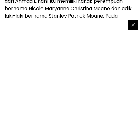
dari Ahmad Dhani, itu memiliki kakak perempuan
bernama Nicole Maryanne Christina Moane dan adik
laki-laki bernama Stanley Patrick Moane. Pada
tanggal 17 April 2021, ayah Laura meninggal dunia di
Semarang.