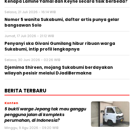
Kenapa Lamine Yamal dan Keyne secara fisik berbeda?
Selasa, 21 Juli 2026 - 16:14 WIB
Nomor 5 wanita Sukabumi, daftar artis punya gelar
bangsawan Solo
Jumat, 17 Juli 2026 - 21:12 WIB
Penyanyi ska Givani Gumilang hibur ribuan warga
Sukabumi, intip profil lengkapnya
Selasa, 30 Juni 2026 - 02:26 WIB
Djemima Shireen, mojang Sukabumi berdayakan
wilayah pesisir melalui DJadiBermakna
BERITA TERBARU
Konten
5 bukti warga Jepang tak mau ganggu
pengguna jalan di kompleks
perumahan, di Indonesia?
Minggu, 9 Agu 2026 - 09:20 WIB