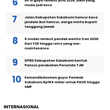
Ini 10 gaya rambut pria 2026, bikin yang
muda jadi kece
Jalan Kabupaten Sukabumi hancur kaca
jendela ikut hancur, warga minta bupati
tanggung jawab
5 model rambut pendek wanita tren 2026:
Dari Y2K hingga retro yang low-
maintenance
DPRD Kabupaten Sukabumi bentuk
Pansus perubahan Perumda TJM
Kemendikdasmen guyur Pemkab
Sukabumi Rp154 miliar untuk PAUD hingga
SMP
INTERNASIONAL