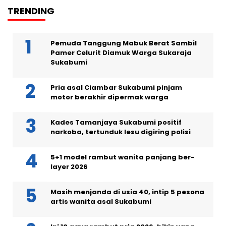
TRENDING
Pemuda Tanggung Mabuk Berat Sambil
Pamer Celurit Diamuk Warga Sukaraja
Sukabumi
Pria asal Ciambar Sukabumi pinjam
motor berakhir dipermak warga
Kades Tamanjaya Sukabumi positif
narkoba, tertunduk lesu digiring polisi
5+1 model rambut wanita panjang ber-
layer 2026
Masih menjanda di usia 40, intip 5 pesona
artis wanita asal Sukabumi