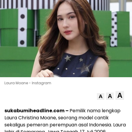
Laura Moane - Instagram
A
A
A
sukabumiheadline.com –
Pemilik nama lengkap
Laura Christina Moane, seorang model cantik
sekaligus pemeran perempuan asal Indonesia. Laura
lahir di Semarang, Jawa Tengah, 17 Juli 2006