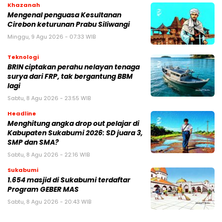
Khazanah
Mengenal penguasa Kesultanan
Cirebon keturunan Prabu Siliwangi
Minggu, 9 Agu 2026 - 07:33 WIB
Teknologi
BRIN ciptakan perahu nelayan tenaga
surya dari FRP, tak bergantung BBM
lagi
Sabtu, 8 Agu 2026 - 23:55 WIB
Headline
Menghitung angka drop out pelajar di
Kabupaten Sukabumi 2026: SD juara 3,
SMP dan SMA?
Sabtu, 8 Agu 2026 - 22:16 WIB
Sukabumi
1.654 masjid di Sukabumi terdaftar
Program GEBER MAS
Sabtu, 8 Agu 2026 - 20:43 WIB