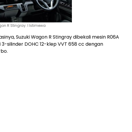
gon R Stingray. l Istimewa
asinya, Suzuki Wagon R Stingray dibekali mesin R06A
i 3-silinder DOHC 12-klep VVT 658 cc dengan
rbo.