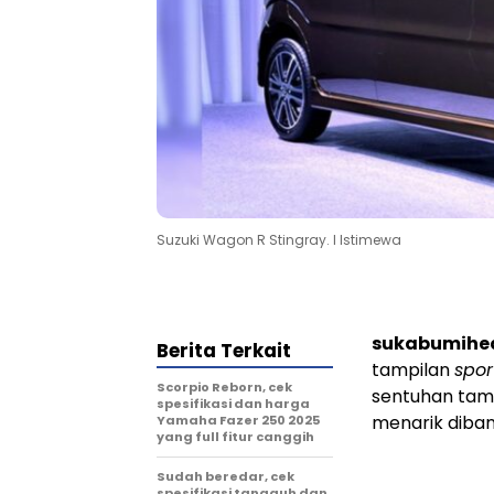
Suzuki Wagon R Stingray. l Istimewa
sukabumihe
Berita Terkait
tampilan
spor
Scorpio Reborn, cek
sentuhan tamb
spesifikasi dan harga
menarik diban
Yamaha Fazer 250 2025
yang full fitur canggih
Sudah beredar, cek
spesifikasi tangguh dan