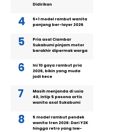
Didirikan
5+1 model rambut wanita
panjang ber-layer 2026
Pria asal Ciambar
Sukabumi pinjam motor
berakhir dipermak warga
Ini 10 gaya rambut pria
2026, bikin yang muda
jadi kece
Masih menjanda di usia
40, intip 5 pesona artis
wanita asal Sukabumi
5 model rambut pendek
wanita tren 2026: Dari Y2K
hingga retro yang low-