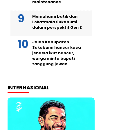
maintenance
Memahami batik dan
Lokatmala Sukabumi
dalam perspektif Gen Z
Jalan Kabupaten
Sukabumi hancur kaca
jendela ikut hancur,
warga minta bupati
tanggung jawab
INTERNASIONAL