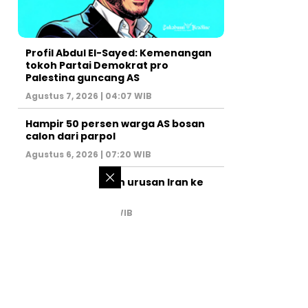
Profil Abdul El-Sayed: Kemenangan
tokoh Partai Demokrat pro
Palestina guncang AS
Agustus 7, 2026 | 04:07 WIB
Hampir 50 persen warga AS bosan
calon dari parpol
Agustus 6, 2026 | 07:20 WIB
PM Israel serahkan urusan Iran ke
AS
Juli 31, 2026 | 02:47 WIB