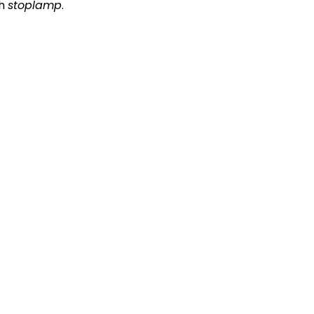
ah
stoplamp
.
ADVERTISEMENT