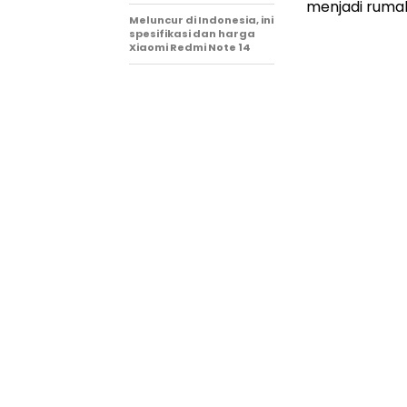
menjadi rum
Meluncur di Indonesia, ini
spesifikasi dan harga
Xiaomi Redmi Note 14