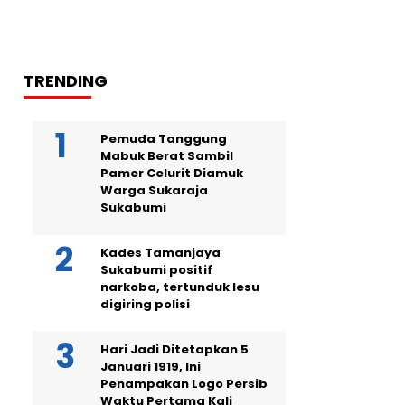
TRENDING
Pemuda Tanggung
Mabuk Berat Sambil
Pamer Celurit Diamuk
Warga Sukaraja
Sukabumi
Kades Tamanjaya
Sukabumi positif
narkoba, tertunduk lesu
digiring polisi
Hari Jadi Ditetapkan 5
Januari 1919, Ini
Penampakan Logo Persib
Waktu Pertama Kali