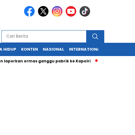
A HIDUP
KONTEN
NASIONAL
INTERNATIONAL
POLITIK
HU
rkan ormas ganggu pabrik ke Kapolri
Cabup dan Cawali Suka