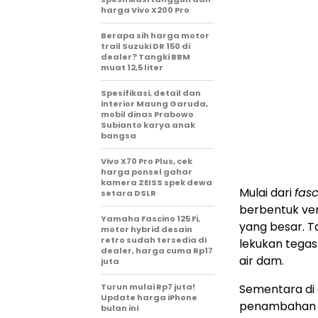
harga Vivo X200 Pro
Berapa sih harga motor
trail Suzuki DR 150 di
dealer? Tangki BBM
muat 12,5 liter
Spesifikasi, detail dan
interior Maung Garuda,
mobil dinas Prabowo
Subianto karya anak
bangsa
Vivo X70 Pro Plus, cek
harga ponsel gahar
kamera ZEISS spek dewa
Mulai dari
fas
setara DSLR
berbentuk ver
Yamaha Fascino 125 Fi,
yang besar. 
motor hybrid desain
retro sudah tersedia di
lekukan tegas
dealer, harga cuma Rp17
air dam.
juta
Turun mulai Rp7 juta!
Sementara di a
Update harga iPhone
penambaha
bulan ini