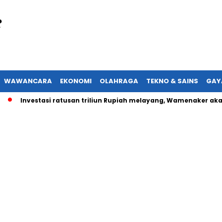
WAWANCARA
EKONOMI
OLAHRAGA
TEKNO & SAINS
GAY
nvestasi ratusan triliun Rupiah melayang, Wamenaker akan lapo