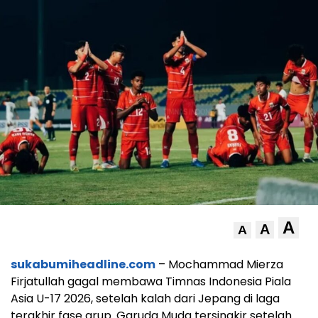
A
A
A
sukabumiheadline.com
– Mochammad Mierza
Firjatullah gagal membawa Timnas Indonesia Piala
Asia U-17 2026, setelah kalah dari Jepang di laga
terakhir fase grup. Garuda Muda tersingkir setelah