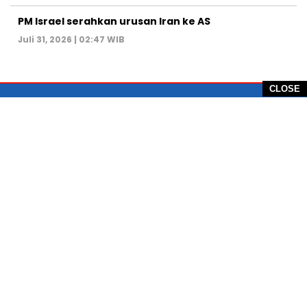
PM Israel serahkan urusan Iran ke AS
Juli 31, 2026 | 02:47 WIB
CLOSE
PT Global Vision Multimedia
Alamat Redaksi: Griya Benda Asri Blok CE12,
Jl. Sakura IV, RT 02/12, Desa Benda
Kecamatan Cicurug, Kabupaten Sukabumi, 43359,
Jawa Barat, Indonesia
Hotline: +62 811-1011-9123
Telp. 0266-743 1518
e-Mail:
sukabumiheadlines@gmail.com
PEDOMAN PEMBERITAAN MEDIA SIBER
KONTAK