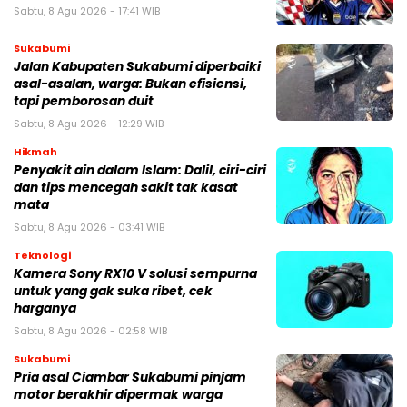
Sabtu, 8 Agu 2026 - 17:41 WIB
Sukabumi
Jalan Kabupaten Sukabumi diperbaiki
asal-asalan, warga: Bukan efisiensi,
tapi pemborosan duit
Sabtu, 8 Agu 2026 - 12:29 WIB
Hikmah
Penyakit ain dalam Islam: Dalil, ciri-ciri
dan tips mencegah sakit tak kasat
mata
Sabtu, 8 Agu 2026 - 03:41 WIB
Teknologi
Kamera Sony RX10 V solusi sempurna
untuk yang gak suka ribet, cek
harganya
Sabtu, 8 Agu 2026 - 02:58 WIB
Sukabumi
Pria asal Ciambar Sukabumi pinjam
motor berakhir dipermak warga