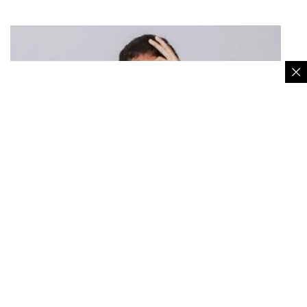
Mochammad Mierza Firjatullah – Asiana Soccer School Cicurug
Hasil ini membuat Mierza Firjatullah dkk harus puas
menjadi juru kunci Grup B. Alhasil pelajar SMA PGRI
Cicurug, Kabupaten Sukabumi, Jawa Barat, itupun
harus pulang lebih awal, karena kalah saing dari
China.