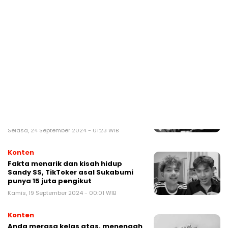
Senin, 30 September 2024 - 23:36 WIB
Konten
Diam-diam seseorang menyukaimu,
kenali 5 tanda cinta yang
tersembunyi
Selasa, 24 September 2024 - 20:08 WIB
Konten
Hijaber cantik asal Sukabumi ini rela
PP ke Jakarta demi Rupiah, pulang
jam 23.00
Selasa, 24 September 2024 - 01:23 WIB
Konten
Fakta menarik dan kisah hidup
Sandy SS, TikToker asal Sukabumi
punya 15 juta pengikut
Kamis, 19 September 2024 - 00:01 WIB
Konten
Anda merasa kelas atas, menengah