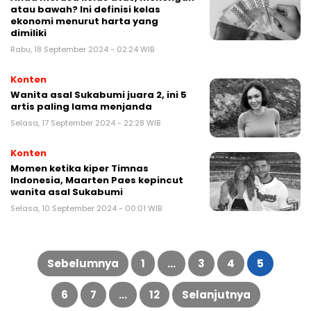
atau bawah? Ini definisi kelas
ekonomi menurut harta yang
dimiliki
Rabu, 18 September 2024 - 02:24 WIB
Konten
Wanita asal Sukabumi juara 2, ini 5
artis paling lama menjanda
Selasa, 17 September 2024 - 22:28 WIB
Konten
Momen ketika kiper Timnas
Indonesia, Maarten Paes kepincut
wanita asal Sukabumi
Selasa, 10 September 2024 - 00:01 WIB
Sebelumnya
1
…
3
4
5
6
7
…
12
Selanjutnya