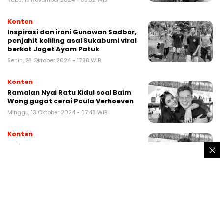
Rabu, 13 November 2024 - 03:52 WIB
Konten
Inspirasi dan ironi Gunawan Sadbor,
penjahit keliling asal Sukabumi viral
berkat Joget Ayam Patuk
Senin, 28 Oktober 2024 - 17:38 WIB
Konten
Ramalan Nyai Ratu Kidul soal Baim
Wong gugat cerai Paula Verhoeven
Minggu, 13 Oktober 2024 - 07:48 WIB
Konten
Baim Wong dan Paula Verhoeven
cerai
Selasa, 8 Oktober 2024 - 20:22 WIB
Konten
Tidak ada Palestina, tapi Indonesia
masuk daftar 5 negara dengan
janda terbanyak di dunia ini