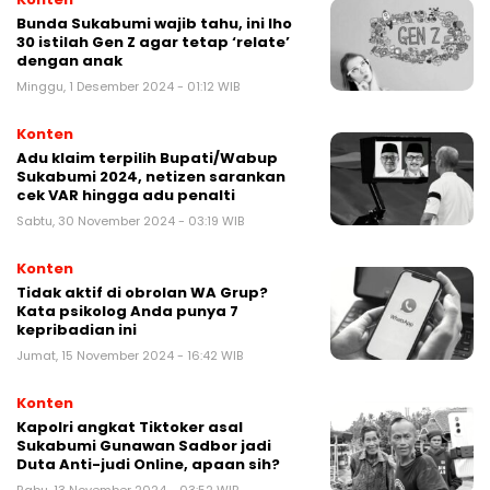
Bunda Sukabumi wajib tahu, ini lho
30 istilah Gen Z agar tetap ‘relate’
dengan anak
Minggu, 1 Desember 2024 - 01:12 WIB
Konten
Adu klaim terpilih Bupati/Wabup
Sukabumi 2024, netizen sarankan
cek VAR hingga adu penalti
Sabtu, 30 November 2024 - 03:19 WIB
Konten
Tidak aktif di obrolan WA Grup?
Kata psikolog Anda punya 7
kepribadian ini
Jumat, 15 November 2024 - 16:42 WIB
Konten
Kapolri angkat Tiktoker asal
Sukabumi Gunawan Sadbor jadi
Duta Anti-judi Online, apaan sih?