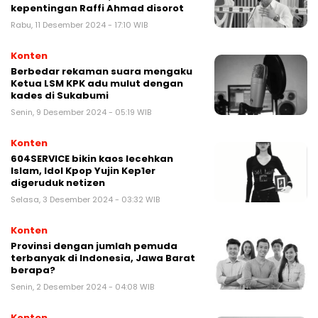
kepentingan Raffi Ahmad disorot
Rabu, 11 Desember 2024 - 17:10 WIB
Konten
Berbedar rekaman suara mengaku
Ketua LSM KPK adu mulut dengan
kades di Sukabumi
Senin, 9 Desember 2024 - 05:19 WIB
Konten
604SERVICE bikin kaos lecehkan
Islam, Idol Kpop Yujin Kep1er
digeruduk netizen
Selasa, 3 Desember 2024 - 03:32 WIB
Konten
Provinsi dengan jumlah pemuda
terbanyak di Indonesia, Jawa Barat
berapa?
Senin, 2 Desember 2024 - 04:08 WIB
Konten