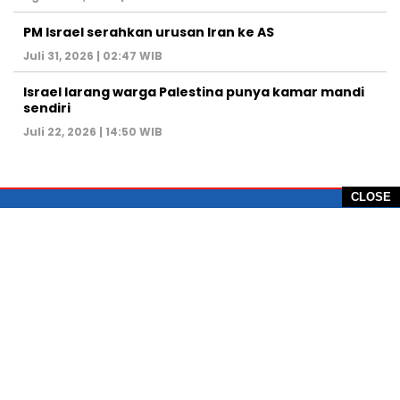
PM Israel serahkan urusan Iran ke AS
Juli 31, 2026 | 02:47 WIB
Israel larang warga Palestina punya kamar mandi
sendiri
Juli 22, 2026 | 14:50 WIB
CLOSE
PT Global Vision Multimedia
Alamat Redaksi: Griya Benda Asri Blok CE12,
Jl. Sakura IV, RT 02/12, Desa Benda
Kecamatan Cicurug, Kabupaten Sukabumi, 43359,
Jawa Barat, Indonesia
Hotline: +62 811-1011-9123
Telp. 0266-743 1518
e-Mail:
sukabumiheadlines@gmail.com