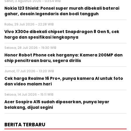
Senin, 3 Agustus 2026 - 03:54 WIB
Nokia 123 Shield: Ponsel super murah dibekali baterai
gahar, desain legendaris dan bodi tangguh
Rabu, 29 Juli 2026 - 22:28 WIB
Vivo X300e dibekali chipset Snapdragon 8 Gen 5, cek
harga dan spesifikasi lengkapnya
Selasa, 28 Juli 2026 - 19:30 WIB
Honor Robot Phone cek harganya: Kamera 200MP dan
chip pencitraan baru, segera dirilis
Jumat, 17 Juli 2026 - 13:20 WIB
Cek harga Realme 16 Pro+, punya kamera AI untuk foto
dan video malam hari
Selasa, 14 Juli 2026 - 15:11 WIB
Acer Sospiro A15 sudah dipasarkan, punya layar
belakang, dijual segini
BERITA TERBARU