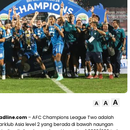
A
A
A
adline.com
– AFC Champions League Two adalah
arklub Asia level 2 yang berada di bawah naungan