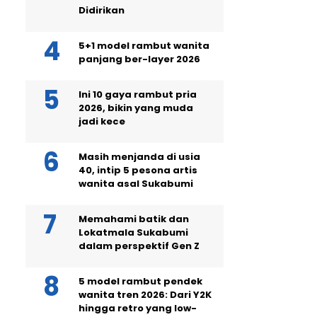
Didirikan
5+1 model rambut wanita
panjang ber-layer 2026
Ini 10 gaya rambut pria
2026, bikin yang muda
jadi kece
Masih menjanda di usia
40, intip 5 pesona artis
wanita asal Sukabumi
Memahami batik dan
Lokatmala Sukabumi
dalam perspektif Gen Z
5 model rambut pendek
wanita tren 2026: Dari Y2K
hingga retro yang low-