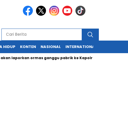
A HIDUP
KONTEN
NASIONAL
INTERNATIONAL
POLITIK
HU
laporkan ormas ganggu pabrik ke Kapolri
Cabup dan Cawali 