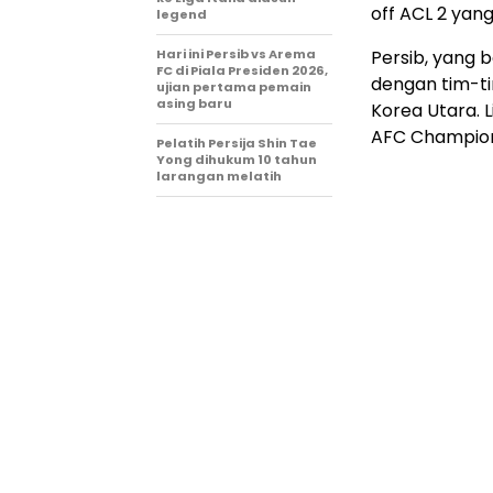
off ACL 2 yang
legend
Hari ini Persib vs Arema
Persib, yang b
FC di Piala Presiden 2026,
dengan tim-tim
ujian pertama pemain
asing baru
Korea Utara. L
AFC Champion
Pelatih Persija Shin Tae
Yong dihukum 10 tahun
larangan melatih