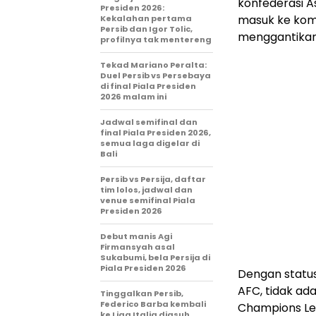
konfederasi A
Presiden 2026:
masuk ke komp
Kekalahan pertama
Persib dan Igor Tolic,
menggantikan
profilnya tak mentereng
Tekad Mariano Peralta:
Duel Persib vs Persebaya
di final Piala Presiden
2026 malam ini
Jadwal semifinal dan
final Piala Presiden 2026,
semua laga digelar di
Bali
Persib vs Persija, daftar
tim lolos, jadwal dan
venue semifinal Piala
Presiden 2026
Debut manis Agi
Firmansyah asal
Sukabumi, bela Persija di
Piala Presiden 2026
Dengan status
AFC, tidak ada
Tinggalkan Persib,
Federico Barba kembali
Champions Lea
ke Liga Italia diasuh