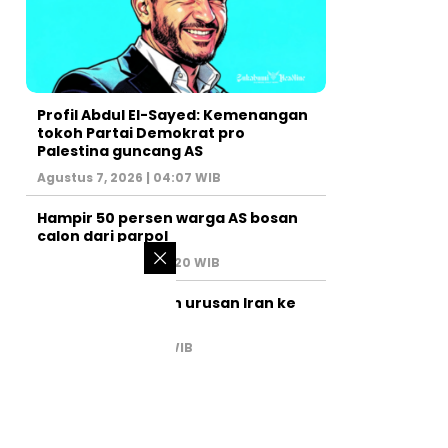
Profil Abdul El-Sayed: Kemenangan
tokoh Partai Demokrat pro
Palestina guncang AS
Agustus 7, 2026 | 04:07 WIB
Hampir 50 persen warga AS bosan
calon dari parpol
Agustus 6, 2026 | 07:20 WIB
PM Israel serahkan urusan Iran ke
AS
Juli 31, 2026 | 02:47 WIB