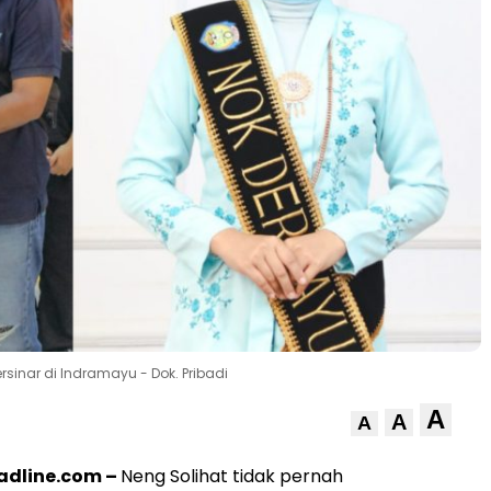
sinar di Indramayu - Dok. Pribadi
A
A
A
dline.com –
Neng Solihat tidak pernah