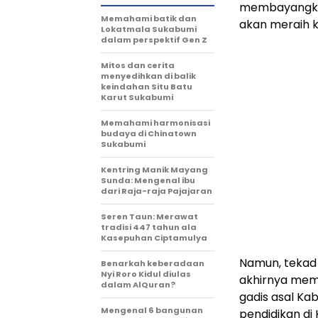
membayangkan
Memahami batik dan
akan meraih k
Lokatmala Sukabumi
dalam perspektif Gen Z
Mitos dan cerita
menyedihkan di balik
keindahan Situ Batu
Karut Sukabumi
Memahami harmonisasi
budaya di Chinatown
Sukabumi
Kentring Manik Mayang
Sunda: Mengenal ibu
dari Raja-raja Pajajaran
Seren Taun: Merawat
tradisi 447 tahun ala
Kasepuhan Ciptamulya
Namun, tekad 
Benarkah keberadaan
Nyi Roro Kidul diulas
akhirnya memi
dalam AlQuran?
gadis asal Ka
Mengenal 6 bangunan
pendidikan di