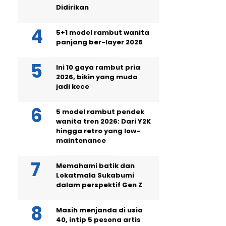
Didirikan
5+1 model rambut wanita
panjang ber-layer 2026
Ini 10 gaya rambut pria
2026, bikin yang muda
jadi kece
5 model rambut pendek
wanita tren 2026: Dari Y2K
hingga retro yang low-
maintenance
Memahami batik dan
Lokatmala Sukabumi
dalam perspektif Gen Z
Masih menjanda di usia
40, intip 5 pesona artis