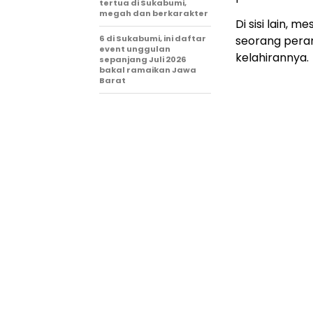
tertua di Sukabumi,
megah dan berkarakter
Di sisi lain, 
6 di Sukabumi, ini daftar
seorang peran
event unggulan
kelahirannya.
sepanjang Juli 2026
bakal ramaikan Jawa
Barat