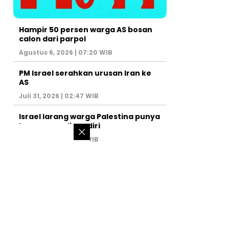
Hampir 50 persen warga AS bosan
calon dari parpol
Agustus 6, 2026 | 07:20 WIB
PM Israel serahkan urusan Iran ke
AS
Juli 31, 2026 | 02:47 WIB
Israel larang warga Palestina punya
kamar mandi sendiri
Juli 22, 2026 | 14:50 WIB