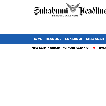
HOME
HEADLINE
SUKABUMI
KHAZANAH
ebruari 2025, film mania Sukabumi mau nonton?
Investasi r