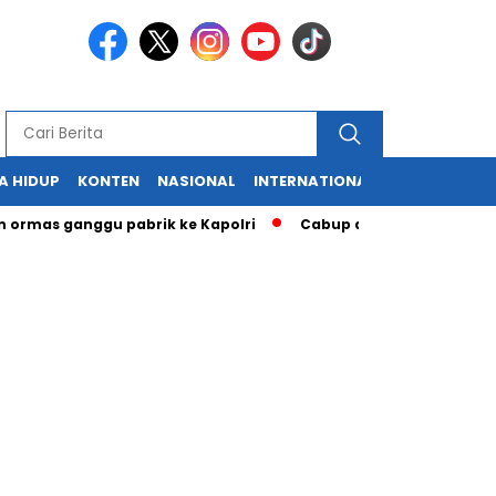
A HIDUP
KONTEN
NASIONAL
INTERNATIONAL
POLITIK
HU
 ganggu pabrik ke Kapolri
Cabup dan Cawali Sukabumi terpi