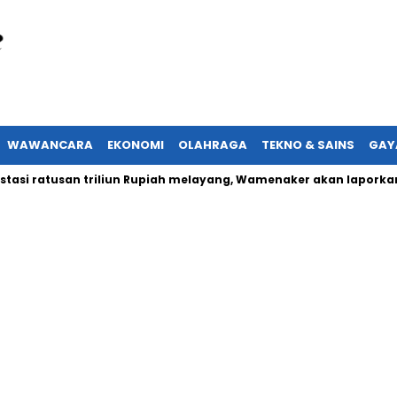
WAWANCARA
EKONOMI
OLAHRAGA
TEKNO & SAINS
GAY
atusan triliun Rupiah melayang, Wamenaker akan laporkan ormas