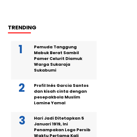
TRENDING
Pemuda Tanggung
Mabuk Berat Sambil
Pamer Celurit Diamuk
Warga Sukaraja
Sukabumi
Profil Inés Garcia Santos
dan kisah cinta dengan
pesepakbola Muslim
Lamine Yamal
Hari Jadi Ditetapkan 5
Januari 1919, Ini
Penampakan Logo Persib
Waktu Pertama Kali