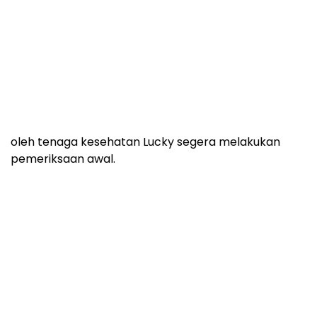
Sementara itu menurut tim medis dari Puskesmas
Parungkuda yang mendatangi lokasi serta dipimpin
oleh tenaga kesehatan Lucky segera melakukan
pemeriksaan awal.