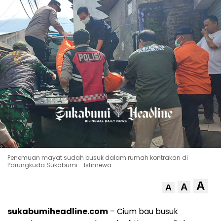
Penemuan mayat sudah busuk dalam rumah kontrakan di
Parungkuda Sukabumi - Istimewa
A
A
A
sukabumiheadline.com
– Cium bau busuk