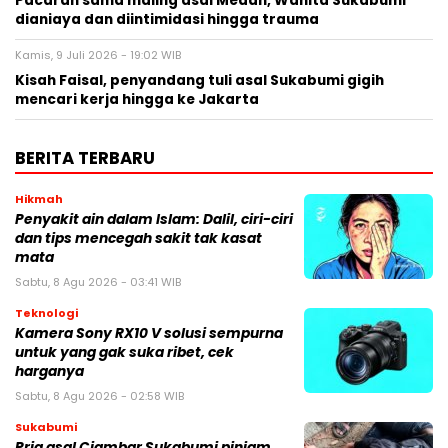
Pacaran sama maling asal Medan, Wanita Sukabumi
dianiaya dan diintimidasi hingga trauma
Kamis, 9 Juli 2026 - 19:02 WIB
Kisah Faisal, penyandang tuli asal Sukabumi gigih
mencari kerja hingga ke Jakarta
BERITA TERBARU
Hikmah
Penyakit ain dalam Islam: Dalil, ciri-ciri
dan tips mencegah sakit tak kasat
mata
Sabtu, 8 Agu 2026 - 03:41 WIB
Teknologi
Kamera Sony RX10 V solusi sempurna
untuk yang gak suka ribet, cek
harganya
Sabtu, 8 Agu 2026 - 02:58 WIB
Sukabumi
Pria asal Ciambar Sukabumi pinjam