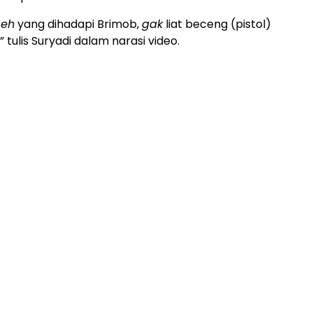
geh
yang dihadapi Brimob,
gak
liat beceng (pistol)
” tulis Suryadi dalam narasi video.
ADVERTISEMENT