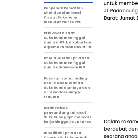
untuk membeli
Penyebab kematian
Jl. Padabeun
Kholid Jaelani asal
Barat, Jumat 
Cisaat Sukabumi
menurut Polres PPU
Pria asal Cisaat
Sukabumi meninggal
dunia di PPU, dikuburkan
di pemakaman Covid-19
Kholid Jaelani, pria asal
Sukabumi meninggal
dunia di kawasan IKN
Pacaran sama maling
asal Medan, Wanita
Sukabumi dianiaya dan
diintimidasi hingga
trauma
Kisah Faisal,
penyandang tuli asal
Sukabumi gigih mencari
Dalam rekama
kerja hingga ke Jakarta
berdebat den
Innalillahi, pria asal
seorang anggot
Cicurug Sukabumi jadi