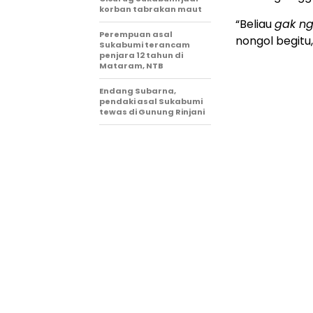
korban tabrakan maut
“Beliau
gak n
Perempuan asal
nongol begitu,
Sukabumi terancam
penjara 12 tahun di
Mataram, NTB
Endang Subarna,
pendaki asal Sukabumi
tewas di Gunung Rinjani