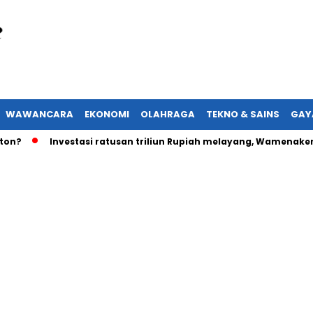
WAWANCARA
EKONOMI
OLAHRAGA
TEKNO & SAINS
GAY
Investasi ratusan triliun Rupiah melayang, Wamenaker akan 