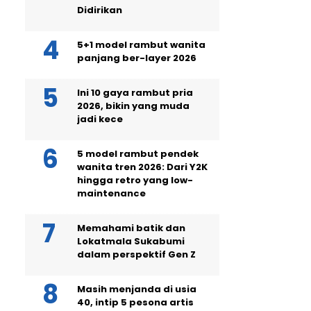
Didirikan
5+1 model rambut wanita
panjang ber-layer 2026
Ini 10 gaya rambut pria
2026, bikin yang muda
jadi kece
5 model rambut pendek
wanita tren 2026: Dari Y2K
hingga retro yang low-
maintenance
Memahami batik dan
Lokatmala Sukabumi
dalam perspektif Gen Z
Masih menjanda di usia
40, intip 5 pesona artis