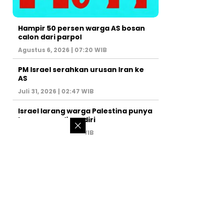
Hampir 50 persen warga AS bosan
calon dari parpol
Agustus 6, 2026 | 07:20 WIB
PM Israel serahkan urusan Iran ke
AS
Juli 31, 2026 | 02:47 WIB
Israel larang warga Palestina punya
kamar mandi sendiri
Juli 22, 2026 | 14:50 WIB