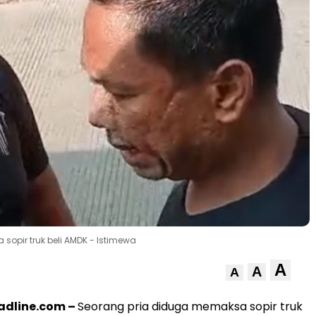
opir truk beli AMDK - Istimewa
A
A
A
dline.com –
Seorang pria diduga memaksa sopir truk