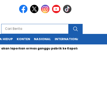
A HIDUP
KONTEN
NASIONAL
INTERNATIONAL
POLITIK
HU
laporkan ormas ganggu pabrik ke Kapolri
Cabup dan Cawali 