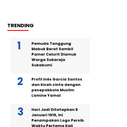
TRENDING
Pemuda Tanggung
Mabuk Berat Sambil
Pamer Celurit Diamuk
Warga Sukaraja
Sukabumi
Profil Inés Garcia Santos
dan kisah cinta dengan
pesepakbola Muslim
Lamine Yamal
Hari Jadi Ditetapkan 5
Januari 1919, Ini
Penampakan Logo Persib
Waktu Pertama Kali