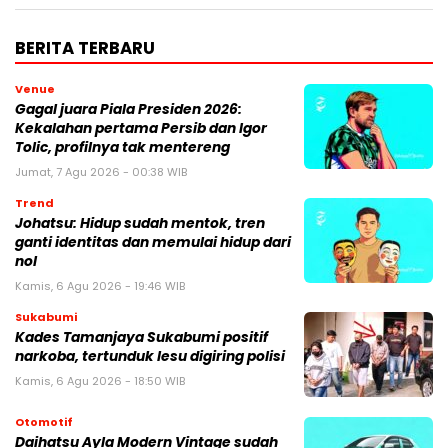
BERITA TERBARU
Venue
Gagal juara Piala Presiden 2026:
Kekalahan pertama Persib dan Igor
Tolic, profilnya tak mentereng
Jumat, 7 Agu 2026 - 00:38 WIB
Trend
Johatsu: Hidup sudah mentok, tren
ganti identitas dan memulai hidup dari
nol
Kamis, 6 Agu 2026 - 19:46 WIB
Sukabumi
Kades Tamanjaya Sukabumi positif
narkoba, tertunduk lesu digiring polisi
Kamis, 6 Agu 2026 - 18:50 WIB
Otomotif
Daihatsu Ayla Modern Vintage sudah