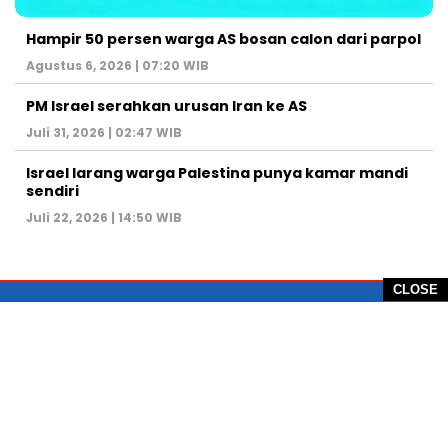
Hampir 50 persen warga AS bosan calon dari parpol
Agustus 6, 2026 | 07:20 WIB
PM Israel serahkan urusan Iran ke AS
Juli 31, 2026 | 02:47 WIB
Israel larang warga Palestina punya kamar mandi
sendiri
Juli 22, 2026 | 14:50 WIB
CLOSE
PT Global Vision Multimedia
Alamat Redaksi: Griya Benda Asri Blok CE12,
Jl. Sakura IV, RT 02/12, Desa Benda
Kecamatan Cicurug, Kabupaten Sukabumi, 43359,
Jawa Barat, Indonesia
Hotline: +62 811-1011-9123