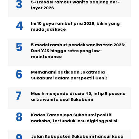
5+1 model rambut wanita panjang ber-
layer 2026
Ini 10 gaya rambut pria 2026, bikin yang
muda jadi kece
5 model rambut pendek wanita tren 2026:
Dari Y2K hingga retro yang low-
maintenance
Memahami batik dan Lokatmala
Sukabumi dalam perspektif Gen Z
Masih menjanda di usia 40, intip 5 pesona
artis wanita asal Sukabumi
Kades Tamanjaya Sukabumi positif
narkoba, tertunduk lesu digiring polisi
Jalan Kabupaten Sukabumi hancur kaca