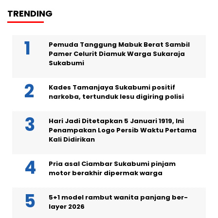
TRENDING
Pemuda Tanggung Mabuk Berat Sambil
Pamer Celurit Diamuk Warga Sukaraja
Sukabumi
Kades Tamanjaya Sukabumi positif
narkoba, tertunduk lesu digiring polisi
Hari Jadi Ditetapkan 5 Januari 1919, Ini
Penampakan Logo Persib Waktu Pertama
Kali Didirikan
Pria asal Ciambar Sukabumi pinjam
motor berakhir dipermak warga
5+1 model rambut wanita panjang ber-
layer 2026