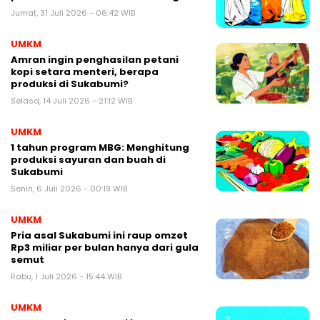
Jumat, 31 Juli 2026 - 06:42 WIB
UMKM
Amran ingin penghasilan petani
kopi setara menteri, berapa
produksi di Sukabumi?
Selasa, 14 Juli 2026 - 21:12 WIB
UMKM
1 tahun program MBG: Menghitung
produksi sayuran dan buah di
Sukabumi
Senin, 6 Juli 2026 - 00:19 WIB
UMKM
Pria asal Sukabumi ini raup omzet
Rp3 miliar per bulan hanya dari gula
semut
Rabu, 1 Juli 2026 - 15:44 WIB
UMKM