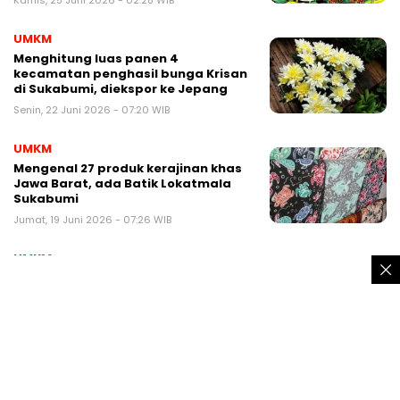
Kamis, 25 Juni 2026 - 02:28 WIB
UMKM
Menghitung luas panen 4
kecamatan penghasil bunga Krisan
di Sukabumi, diekspor ke Jepang
Senin, 22 Juni 2026 - 07:20 WIB
UMKM
Mengenal 27 produk kerajinan khas
Jawa Barat, ada Batik Lokatmala
Sukabumi
Jumat, 19 Juni 2026 - 07:26 WIB
UMKM
Ini 40 kecamatan penghasil jambu
biji di Sukabumi, Indonesia juara
dunia
Minggu, 14 Juni 2026 - 21:20 WIB
UMKM
Membanding produksi nanas