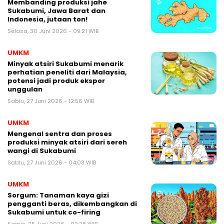
Membanding produksi jahe
Sukabumi, Jawa Barat dan
Indonesia, jutaan ton!
Selasa, 30 Juni 2026 - 09:21 WIB
UMKM
Minyak atsiri Sukabumi menarik
perhatian peneliti dari Malaysia,
potensi jadi produk ekspor
unggulan
Sabtu, 27 Juni 2026 - 12:56 WIB
UMKM
Mengenal sentra dan proses
produksi minyak atsiri dari sereh
wangi di Sukabumi
Sabtu, 27 Juni 2026 - 04:03 WIB
UMKM
Sorgum: Tanaman kaya gizi
pengganti beras, dikembangkan di
Sukabumi untuk co-firing