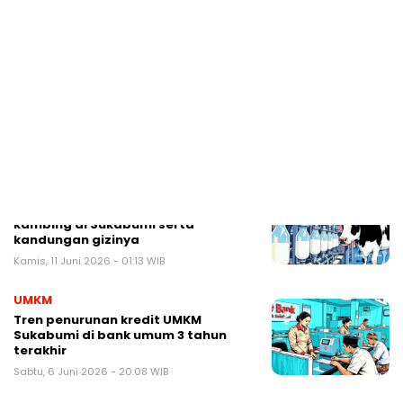
Indonesia, Jawa Barat, Sukabumi
dan kecamatan penghasil
Sabtu, 13 Juni 2026 - 04:08 WIB
UMKM
Warga Jawa Barat, BBB 2026 mulai
digelar, pasar kreatif penggerak
UMKM
Jumat, 12 Juni 2026 - 04:21 WIB
UMKM
Menghitung produksi susu sapi dan
kambing di Sukabumi serta
kandungan gizinya
Kamis, 11 Juni 2026 - 01:13 WIB
UMKM
Tren penurunan kredit UMKM
Sukabumi di bank umum 3 tahun
terakhir
Sabtu, 6 Juni 2026 - 20:08 WIB