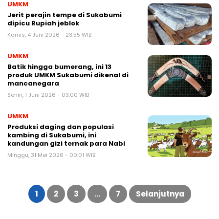
UMKM
Jerit perajin tempe di Sukabumi
dipicu Rupiah jeblok
Kamis, 4 Juni 2026 - 23:55 WIB
UMKM
Batik hingga bumerang, ini 13
produk UMKM Sukabumi dikenal di
mancanegara
Senin, 1 Juni 2026 - 03:00 WIB
UMKM
Produksi daging dan populasi
kambing di Sukabumi, ini
kandungan gizi ternak para Nabi
Minggu, 31 Mei 2026 - 00:01 WIB
1
2
3
…
7
Selanjutnya