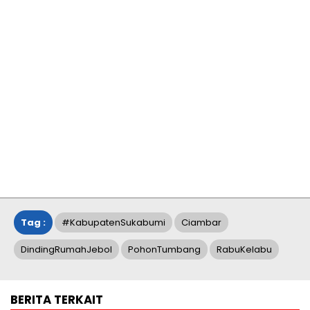
Tag :
#KabupatenSukabumi
Ciambar
DindingRumahJebol
PohonTumbang
RabuKelabu
BERITA TERKAIT