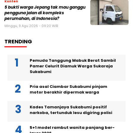
Konten
5 bukti warga Jepang tak mau ganggu
pengguna jalan di kompleks
perumahan, di Indonesia?
Minggu, 9 Agu 2026 - 09:20 WIB
TRENDING
Pemuda Tanggung Mabuk Berat Sambil
Pamer Celurit Diamuk Warga Sukaraja
Sukabumi
Pria asal Ciambar Sukabumi pinjam
motor berakhir dipermak warga
Kades Tamanjaya Sukabumi positif
narkoba, tertunduk lesu digiring polisi
5+1 model rambut wanita panjang ber-