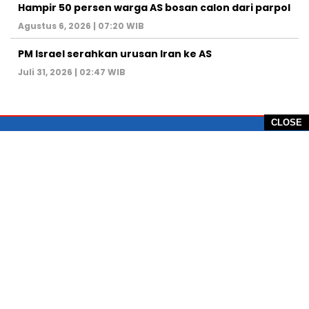
Hampir 50 persen warga AS bosan calon dari parpol
Agustus 6, 2026 | 07:20 WIB
PM Israel serahkan urusan Iran ke AS
Juli 31, 2026 | 02:47 WIB
CLOSE
PT Global Vision Multimedia
Alamat Redaksi: Griya Benda Asri Blok CE12,
Jl. Sakura IV, RT 02/12, Desa Benda
Kecamatan Cicurug, Kabupaten Sukabumi, 43359,
Jawa Barat, Indonesia
Hotline: +62 811-1011-9123
Telp. 0266-743 1518
e-Mail:
sukabumiheadlines@gmail.com