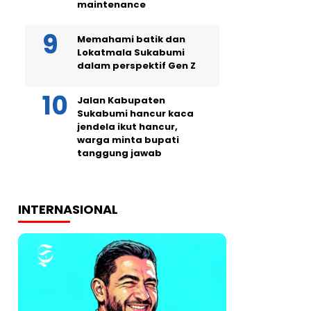
maintenance
Memahami batik dan
Lokatmala Sukabumi
dalam perspektif Gen Z
Jalan Kabupaten
Sukabumi hancur kaca
jendela ikut hancur,
warga minta bupati
tanggung jawab
INTERNASIONAL