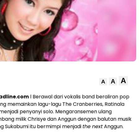
A
A
A
adline.com
l Berawal dari vokalis band beraliran pop
ing memainkan lagu-lagu The Cranberries, Ratinala
enjadi penyanyi solo. Mengaransemen ulang
ang milik Chrisye dan Anggun dengan balutan musik
ng Sukabumi itu bermimpi menjadi
the next
Anggun.