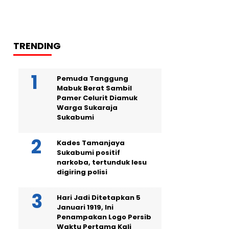
TRENDING
Pemuda Tanggung
Mabuk Berat Sambil
Pamer Celurit Diamuk
Warga Sukaraja
Sukabumi
Kades Tamanjaya
Sukabumi positif
narkoba, tertunduk lesu
digiring polisi
Hari Jadi Ditetapkan 5
Januari 1919, Ini
Penampakan Logo Persib
Waktu Pertama Kali