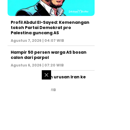
Profil Abdul El-Sayed: Kemenangan
tokoh Partai Demokrat pro
Palestina guncang AS
Agustus 7, 2026 | 04:07 WIB
Hampir 50 persen warga AS bosan
calon dari parpol
Agustus 6, 2026 | 07:20 WIB
PM Israel serahkan urusan Iran ke
AS
Juli 31, 2026 | 02:47 WIB