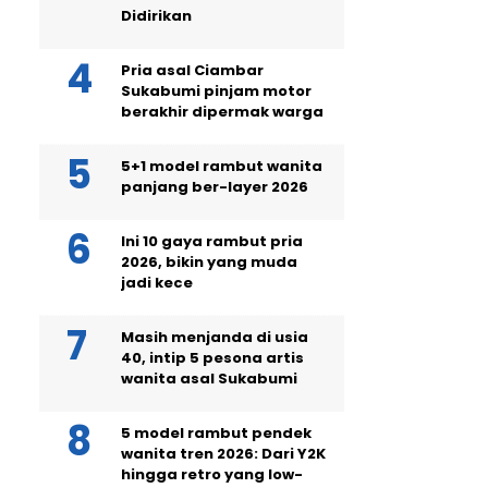
Didirikan
Pria asal Ciambar
Sukabumi pinjam motor
berakhir dipermak warga
5+1 model rambut wanita
panjang ber-layer 2026
Ini 10 gaya rambut pria
2026, bikin yang muda
jadi kece
Masih menjanda di usia
40, intip 5 pesona artis
wanita asal Sukabumi
5 model rambut pendek
wanita tren 2026: Dari Y2K
hingga retro yang low-