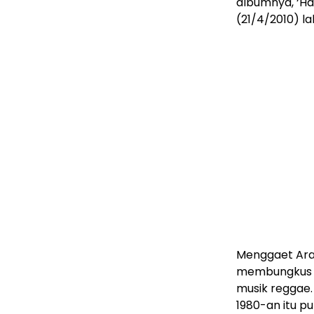
albumnya, ‘Hat
(21/4/2010) lal
Menggaet Aray
membungkus
musik reggae
1980-an itu p