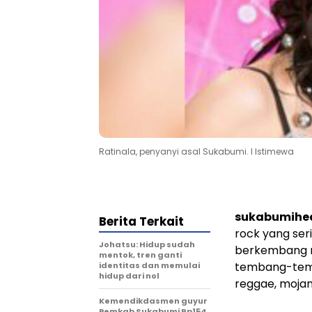
Ratinala, penyanyi asal Sukabumi. l Istimewa
sukabumihe
Berita Terkait
rock yang ser
Johatsu: Hidup sudah
berkembang m
mentok, tren ganti
tembang-temb
identitas dan memulai
hidup dari nol
reggae, moja
Kemendikdasmen guyur
Pemkab Sukabumi Rp154