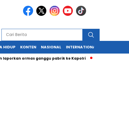
A HIDUP
KONTEN
NASIONAL
INTERNATIONAL
POLITIK
HU
kan ormas ganggu pabrik ke Kapolri
Cabup dan Cawali Sukab