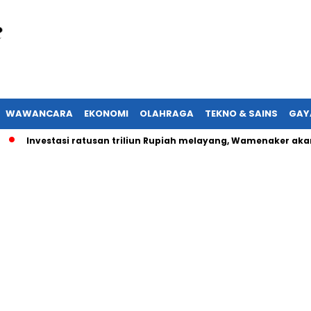
WAWANCARA
EKONOMI
OLAHRAGA
TEKNO & SAINS
GAY
nvestasi ratusan triliun Rupiah melayang, Wamenaker akan lapor