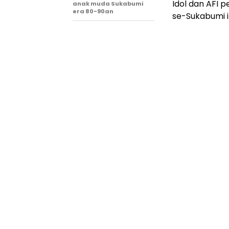
Idol dan AFI p
anak muda Sukabumi
era 80-90an
se-Sukabumi i