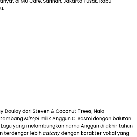
inya’, di MU Cafe, Sarinah, Jakarta Pusat, Rabu
u.
 Daulay dari Steven & Coconut Trees, Nala
 tembang
Mimpi
milik Anggun C. Sasmi dengan balutan
. Lagu yang melambungkan nama Anggun di akhir tahun
un terdengar lebih
catchy
dengan karakter vokal yang