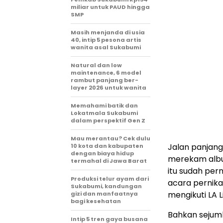
miliar untuk PAUD hingga
SMP
Masih menjanda di usia
40, intip 5 pesona artis
wanita asal Sukabumi
Natural dan low
maintenance, 6 model
rambut panjang ber-
layer 2026 untuk wanita
Memahami batik dan
Lokatmala Sukabumi
dalam perspektif Gen Z
Mau merantau? Cek dulu
Jalan panjang
10 kota dan kabupaten
dengan biaya hidup
merekam album
termahal di Jawa Barat
itu sudah per
Produksi telur ayam dari
acara pernika
Sukabumi, kandungan
mengikuti LA L
gizi dan manfaatnya
bagi kesehatan
Bahkan sejuml
Intip 5 tren gaya busana