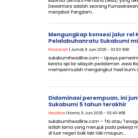
Babinsa (Bintara Pembina Desa) yang di
Dewantara adalah seorang Purnawirawan
menjabat Pangdam…
Mengungkap konsesi jalur rel
Pelalabuhanratu Sukabumi mil
Khazanah
| Jumat, 6 Juni 2025 - 02:50 WIB
sukabumiheadline.com – Upaya pemerint
kereta api ke wilayah pedalaman Jawa B
mempermudah mengangkut hasil bumi sepe
Didominasi perempuan, ini jum
Sukabumi 5 tahun terakhir
Headline
| Kamis, 5 Juni 2025 - 03:40 WIB
sukabumiheadline.com – TKI atau Tenaga 
istilah lama yang merujuk pada pekerja m
di luar negeri baik laki-laki maupun…