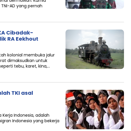
kenal dermawan. Kurnia
 TNI-AD yang pernah
 KA Cibadak-
ik RA Eekhout
ah kolonial membuka jalur
arat dimaksudkan untuk
rti tebu, karet, kina,…
lah TKI asal
Kerja Indonesia, adalah
igran Indonesia yang bekerja