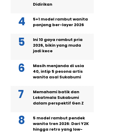
Didirikan
5+1 model rambut wanita
panjang ber-layer 2026
Ini 10 gaya rambut pria
2026, bikin yang muda
jadi kece
Masih menjanda di usia
40, intip 5 pesona artis
wanita asal Sukabumi
Memahami batik dan
Lokatmala Sukabumi
dalam perspektif Gen Z
5 model rambut pendek
wanita tren 2026: Dari Y2K
hingga retro yang low-