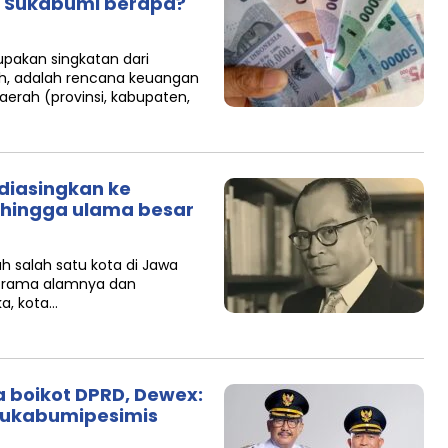
, Sukabumi berapa?
pakan singkatan dari
h, adalah rencana keuangan
erah (provinsi, kabupaten,
 diasingkan ke
n hingga ulama besar
 salah satu kota di Jawa
norama alamnya dan
a, kota…
 boikot DPRD, Dewex:
#sukabumipesimis