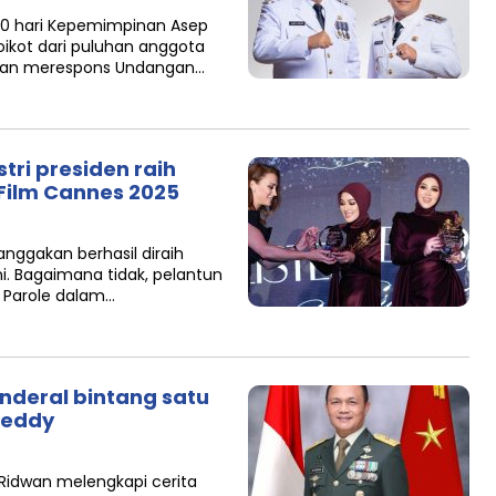
0 hari Kepemimpinan Asep
oikot dari puluhan anggota
ukan merespons Undangan…
tri presiden raih
l Film Cannes 2025
ggakan berhasil diraih
ni. Bagaimana tidak, pelantun
r Parole dalam…
enderal bintang satu
Teddy
Ridwan melengkapi cerita