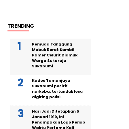
TRENDING
Pemuda Tanggung
Mabuk Berat Sambil
Pamer Celurit Diamuk
Warga Sukaraja
Sukabumi
Kades Tamanjaya
Sukabumi positif
narkoba, tertunduk lesu
digiring polisi
Hari Jadi Ditetapkan 5
Januari 1919, Ini
Penampakan Logo Persib
Waktu Pertama Kali