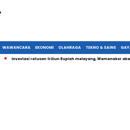
WAWANCARA
EKONOMI
OLAHRAGA
TEKNO & SAINS
GAY
nvestasi ratusan triliun Rupiah melayang, Wamenaker akan lapo