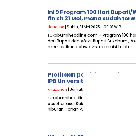
Ini 9 Program 100 Hari Bupat
finish 31 Mei, mana sudah ter
Headline
| Sabtu, 31 Mei 2025 - 00:01 WIB
sukabumiheadline.com – Program 100 hari
dari Bupati dan Wakil Bupati Sukabumi, A
memastikan bahwa visi dan misi telah…
Profil dan pemikiran Luki Abdu
IPB University asal Sukabumi
Khazanah
| Jumat, 30 Mei 2025 - 04:14 WIB
sukabumiheadline.com – Namanya tidak se
pesohor asal Sukabumi, Jawa Barat, yang
hiburan Tanah Air hingga timeline berbag