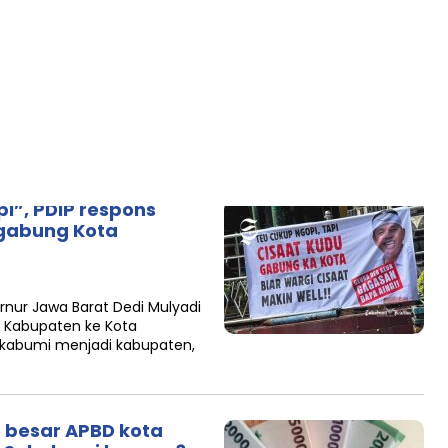
 di kabupaten
ta Sukabumi
na perluasan wilayah Kota
erapa kecamatan dari
cangkan publik. Wacana
i”, PDIP respons
t gabung Kota
nur Jawa Barat Dedi Mulyadi
Kabupaten ke Kota
kabumi menjadi kabupaten,
 besar APBD kota