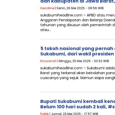
dan kabupaten di Jawa Barat
Headline
| Senin, 26 Mei 2025 - 08:56 WIB
sukabumiheadline.com – APBD atau meru
Anggaran Pendapatan dan Belanja Daera
tahunan yang disusun oleh pemerintah da
atau…
5 tokoh nasional yang pernah
Sukabumi, dari wakil preside
Khazanah
| Minggu, 25 Mei 2025 - 03:52 WIB
sukabumiheadline.com – Sukabumi adalah
Barat yang terkenal akan keindahan pa
cuacanya yang sejuk. Namun siapa sangk
Bupati Sukabumi kembali kena
Belum 100 hari sudah 2 kali, 
Politik
| Jumat, 23 Mei 2025 - 17:57 WIB