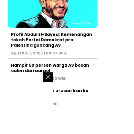
Profil Abdul El-Sayed: Kemenangan
tokoh Partai Demokrat pro
Palestina guncang AS
Agustus 7, 2026 | 04:07 WIB
Hampir 50 persen warga AS bosan
calon dari parpol
Agustus 6, 2026 | 07:20 WIB
PM Israel serahkan urusan Iran ke
AS
Juli 31, 2026 | 02:47 WIB