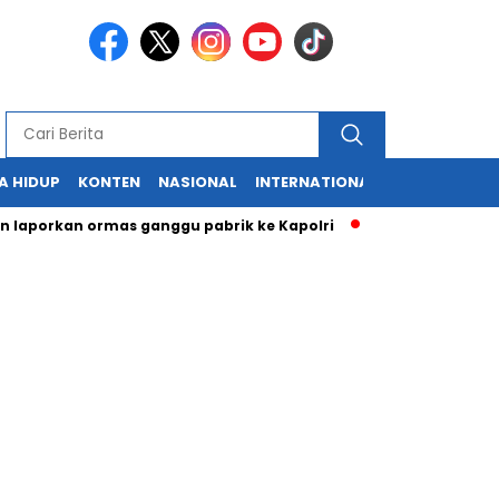
A HIDUP
KONTEN
NASIONAL
INTERNATIONAL
POLITIK
HU
rkan ormas ganggu pabrik ke Kapolri
Cabup dan Cawali Sukab