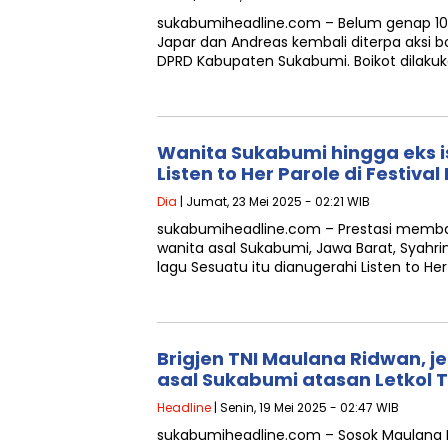
sukabumiheadline.com – Belum genap 10
Japar dan Andreas kembali diterpa aksi b
DPRD Kabupaten Sukabumi. Boikot dilak
Wanita Sukabumi hingga eks is
Listen to Her Parole di Festiva
Dia
| Jumat, 23 Mei 2025 - 02:21 WIB
sukabumiheadline.com – Prestasi memban
wanita asal Sukabumi, Jawa Barat, Syahri
lagu Sesuatu itu dianugerahi Listen to He
Brigjen TNI Maulana Ridwan, j
asal Sukabumi atasan Letkol 
Headline
| Senin, 19 Mei 2025 - 02:47 WIB
sukabumiheadline.com – Sosok Maulana 