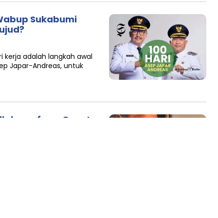
i/Wabup Sukabumi
wujud?
 kerja adalah langkah awal
sep Japar-Andreas, untuk
llah, profesor Fapet
populer artis-artis atau
 kerap wara-wiri di panggung
ai platform…