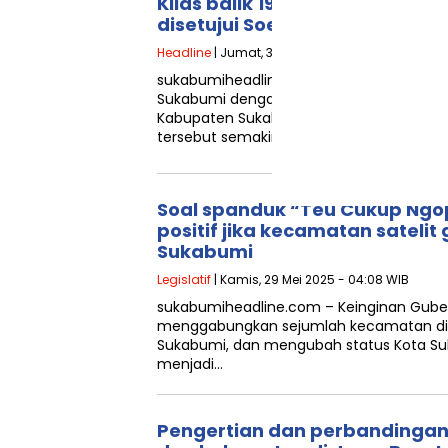
Kilas balik 1995: 3 kecamatan
disetujui Soeharto gabung Ko
Headline
| Jumat, 30 Mei 2025 - 01:54 WIB
sukabumiheadline.com – Munculnya waca
Sukabumi dengan mengintegrasikan beb
Kabupaten Sukabumi kini ramai diperbin
tersebut semakin hangat setelah…
Soal spanduk “Teu Cukup Ngop
positif jika kecamatan sateli
Sukabumi
Legislatif
| Kamis, 29 Mei 2025 - 04:08 WIB
sukabumiheadline.com – Keinginan Guber
menggabungkan sejumlah kecamatan di 
Sukabumi, dan mengubah status Kota Su
menjadi…
Pengertian dan perbandingan